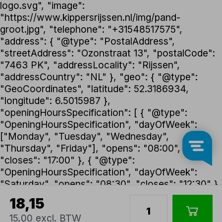
logo.svg", "image":
"https://www.kippersrijssen.nl/img/pand-
groot.jpg", "telephone": "+31548517575",
"address": { "@type": "PostalAddress",
"streetAddress": "Ozonstraat 13", "postalCode":
"7463 PK", "addressLocality": "Rijssen",
"addressCountry": "NL" }, "geo": { "@type":
"GeoCoordinates", "latitude": 52.3186934,
"longitude": 6.5015987 },
"openingHoursSpecification": [ { "@type":
"OpeningHoursSpecification", "dayOfWeek":
["Monday", "Tuesday", "Wednesday",
"Thursday", "Friday"], "opens": "08:00",
"closes": "17:00" }, { "@type":
"OpeningHoursSpecification", "dayOfWeek":
"Saturday", "opens": "08:30", "closes": "12:30" }
], "foundingDate": "1992", "founder": { "@type":
18,15
"Person", "name": "Henk Kippers" },
15,00 excl. BTW
"paymentAccepted": ["iDEAL", "Bancontact",