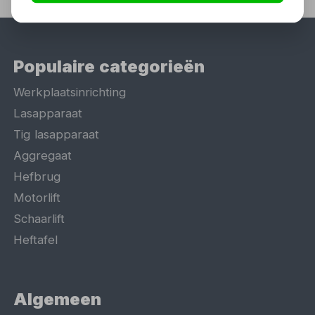
Populaire categorieën
Werkplaatsinrichting
Lasapparaat
Tig lasapparaat
Aggregaat
Hefbrug
Motorlift
Schaarlift
Heftafel
Algemeen