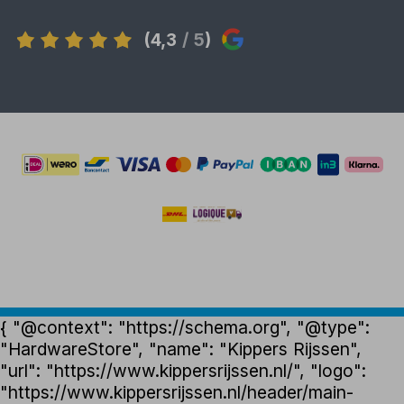
(4,3
/ 5
)
{ "@context": "https://schema.org", "@type":
"HardwareStore", "name": "Kippers Rijssen",
"url": "https://www.kippersrijssen.nl/", "logo":
"https://www.kippersrijssen.nl/header/main-