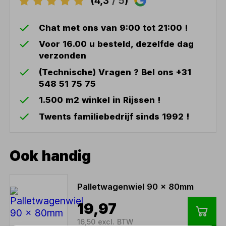
(4,3
/ 5
)
Chat met ons van 9:00 tot 21:00 !
Voor 16.00 u besteld, dezelfde dag
verzonden
(Technische) Vragen ? Bel ons +31
548 51 75 75
1.500 m2 winkel in Rijssen !
Twents familiebedrijf sinds 1992 !
Ook handig
Palletwagenwiel 90 x 80mm
19,97
16,50 excl. BTW