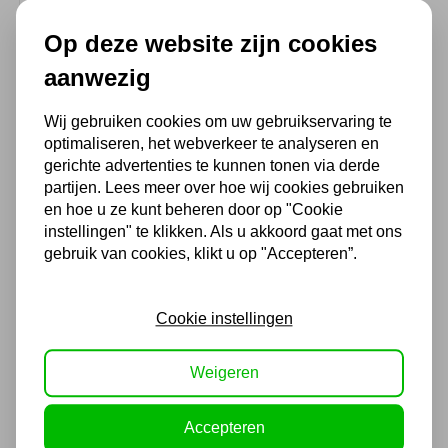
Op deze website zijn cookies
aanwezig
WIEL PU 110 X 60MM
36,30
Wij gebruiken cookies om uw gebruikservaring te
optimaliseren, het webverkeer te analyseren en
30,00 excl. BTW
gerichte advertenties te kunnen tonen via derde
partijen. Lees meer over hoe wij cookies gebruiken
en hoe u ze kunt beheren door op "Cookie
instellingen" te klikken. Als u akkoord gaat met ons
Palletwagenwiel groot 180 x
gebruik van cookies, klikt u op "Accepteren”.
50mm
27,23
Cookie instellingen
22,50 excl. BTW
Weigeren
Accepteren