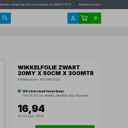
streeks contact op met onze experts via 0548 51 75 75
Klantenservice
0
WIKKELFOLIE ZWART
20MY X 50CM X 300MTR
Artikelnummer:
WF20MY300Z
Uit voorraad leverbaar
Voor 16.00 uur besteld, dezelfde dag verzonden
16,94
14,00 excl. BTW