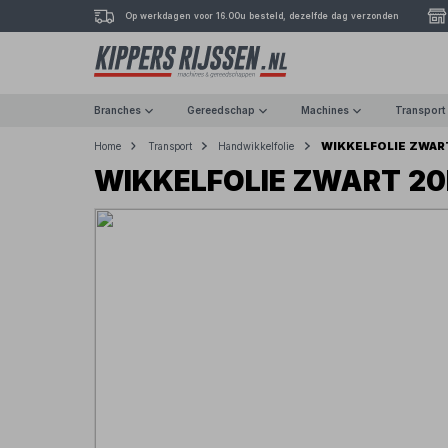
Op werkdagen voor 16.00u besteld, dezelfde dag verzonden
Branches
Gereedschap
Machines
Transport
WIKKELFOLIE ZWAR
Home
Transport
Handwikkelfolie
WIKKELFOLIE ZWART 2