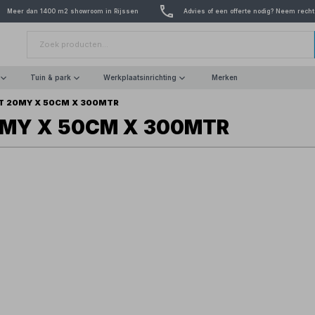
Meer dan 1400 m2 showroom in Rijssen
Advies of een offerte nodig? Neem recht
Tuin & park
Werkplaatsinrichting
Merken
T 20MY X 50CM X 300MTR
0MY X 50CM X 300MTR