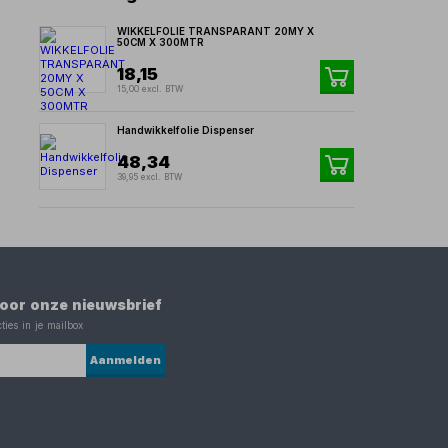
WIKKELFOLIE TRANSPARANT 20MY X
50CM X 300MTR
18,15
15,00 excl. BTW
Handwikkelfolie Dispenser
48,34
39,95 excl. BTW
 voor onze nieuwsbrief
ties in je mailbox
Aanmelden