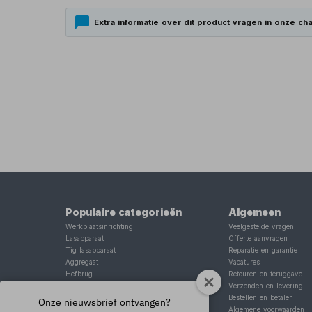
Extra informatie over dit product vragen in onze cha
Populaire categorieën
Algemeen
Werkplaatsinrichting
Veelgestelde vragen
Lasapparaat
Offerte aanvragen
Tig lasapparaat
Reparatie en garantie
Aggregaat
Vacatures
Hefbrug
Retouren en teruggave
Motorlift
Verzenden en levering
Schaarlift
Bestellen en betalen
Onze nieuwsbrief ontvangen?
Heftafel
Algemene voorwaarden