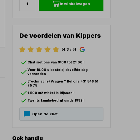
In winkelwagen
De voordelen van Kippers
(4,3
/ 5
)
Chat met ons van 9:00 tot 21:00 !
Voor 16.00 u besteld, dezelfde dag
verzonden
(Technische) Vragen ? Bel ons +31 548 51
75 75
1.500 m2 winkel in Rijssen !
Twents familiebedrijf sinds 1992 !
Open de chat
Ook handig