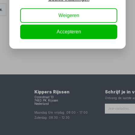
t.
Weigeren
Accepteren
Kippers Rijssen
Schrijf je in
Ozonstraat 13
Ontvang de laatste ac
7463 PK
Rijssen
Nederland
Maandag t/m vrijdag:
08:00
-
17:00
Zaterdag:
08:30
-
12:30