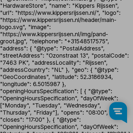
"HardwareStore", "name": "Kippers Rijssen",
"url": "https://www.kippersrijssen.nl/", "logo":
"https://www.kippersrijssen.nl/header/main-
logo.svg", "image":
"https://www.kippersrijssen.nl/img/pand-
groot.jpg", "telephone": "+31548517575",
"address": { "@type": "PostalAddress",
"streetAddress": "Ozonstraat 13", "postalCode":
"7463 PK", "addressLocality": "Rijssen",
"addressCountry": "NL" }, "geo": { "@type":
"GeoCoordinates", "latitude": 52.3186934,
"longitude": 6.5015987 },
"openingHoursSpecification": [ { "@type":
"OpeningHoursSpecification", "dayOfWeek":
["Monday", "Tuesday", "Wednesday",
"Thursday", "Friday"], "opens": "08:00",
"closes": "17:00" }, { "@type":
"OpeningHoursSpecification", "dayOfWeek":