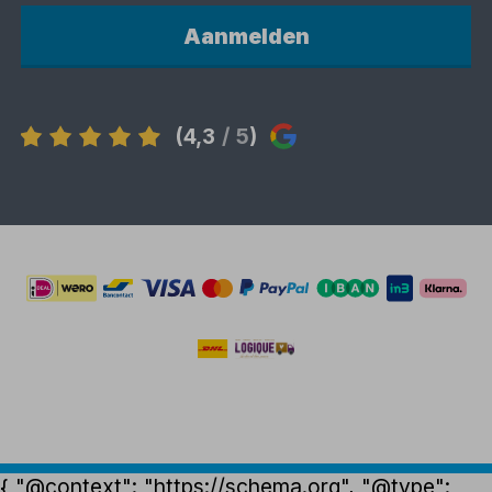
Aanmelden
(4,3
/ 5
)
{ "@context": "https://schema.org", "@type":