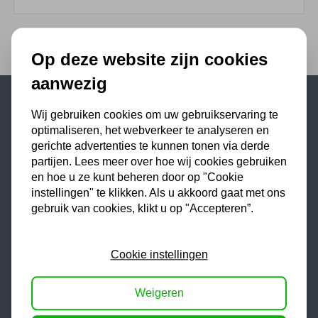
Op deze website zijn cookies
aanwezig
Wij gebruiken cookies om uw gebruikservaring te
Populaire categorieën
optimaliseren, het webverkeer te analyseren en
gerichte advertenties te kunnen tonen via derde
Werkplaatsinrichting
partijen. Lees meer over hoe wij cookies gebruiken
Lasapparaat
en hoe u ze kunt beheren door op "Cookie
Tig lasapparaat
instellingen" te klikken. Als u akkoord gaat met ons
gebruik van cookies, klikt u op "Accepteren”.
Aggregaat
Hefbrug
Cookie instellingen
Motorlift
Schaarlift
Weigeren
Heftafel