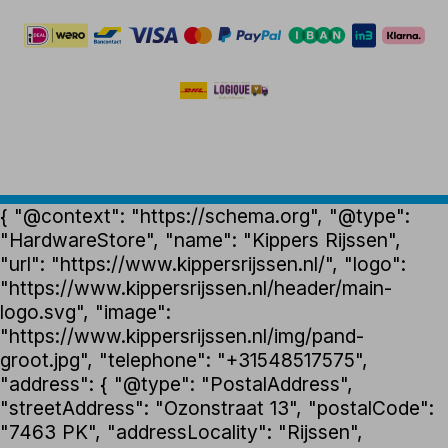
{ "@context": "https://schema.org", "@type":
"HardwareStore", "name": "Kippers Rijssen",
"url": "https://www.kippersrijssen.nl/", "logo":
"https://www.kippersrijssen.nl/header/main-
logo.svg", "image":
"https://www.kippersrijssen.nl/img/pand-
groot.jpg", "telephone": "+31548517575",
"address": { "@type": "PostalAddress",
"streetAddress": "Ozonstraat 13", "postalCode":
"7463 PK", "addressLocality": "Rijssen",