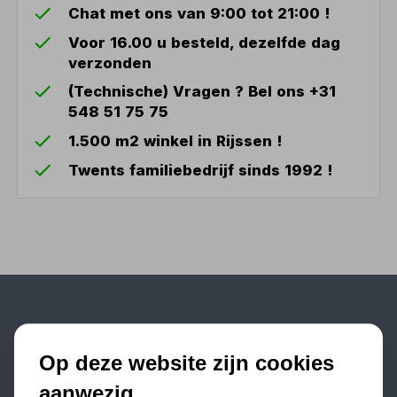
Chat met ons van 9:00 tot 21:00 !
Voor 16.00 u besteld, dezelfde dag
verzonden
(Technische) Vragen ? Bel ons +31
548 51 75 75
1.500 m2 winkel in Rijssen !
Twents familiebedrijf sinds 1992 !
Populaire categorieën
Op deze website zijn cookies
Werkplaatsinrichting
aanwezig
Lasapparaat