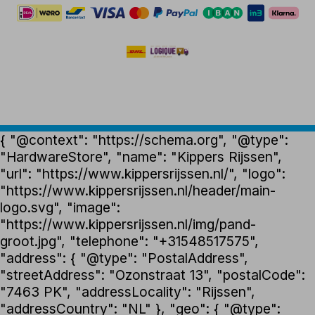
{ "@context": "https://schema.org", "@type":
"HardwareStore", "name": "Kippers Rijssen",
"url": "https://www.kippersrijssen.nl/", "logo":
"https://www.kippersrijssen.nl/header/main-
logo.svg", "image":
"https://www.kippersrijssen.nl/img/pand-
groot.jpg", "telephone": "+31548517575",
"address": { "@type": "PostalAddress",
"streetAddress": "Ozonstraat 13", "postalCode":
"7463 PK", "addressLocality": "Rijssen",
"addressCountry": "NL" }, "geo": { "@type":