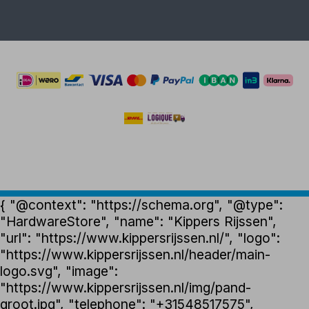
{ "@context": "https://schema.org", "@type":
"HardwareStore", "name": "Kippers Rijssen",
"url": "https://www.kippersrijssen.nl/", "logo":
"https://www.kippersrijssen.nl/header/main-
logo.svg", "image":
"https://www.kippersrijssen.nl/img/pand-
groot.jpg", "telephone": "+31548517575",