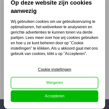
Op deze website zijn cookies
Zwenkwiel 40 x 20mm PU
draadstang
aanwezig
1,94
Wij gebruiken cookies om uw gebruikservaring te
1,60 excl. BTW
optimaliseren, het webverkeer te analyseren en
gerichte advertenties te kunnen tonen via derde
partijen. Lees meer over hoe wij cookies gebruiken
Zwenkwiel 200 x 50mm
en hoe u ze kunt beheren door op "Cookie
rubber
instellingen" te klikken. Als u akkoord gaat met ons
gebruik van cookies, klikt u op "Accepteren”.
13,31
11,00 excl. BTW
Cookie instellingen
Weigeren
Accepteren