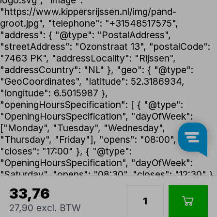
"https://www.kippersrijssen.nl/img/pand-
groot.jpg", "telephone": "+31548517575",
"address": { "@type": "PostalAddress",
"streetAddress": "Ozonstraat 13", "postalCode":
"7463 PK", "addressLocality": "Rijssen",
"addressCountry": "NL" }, "geo": { "@type":
"GeoCoordinates", "latitude": 52.3186934,
"longitude": 6.5015987 },
"openingHoursSpecification": [ { "@type":
"OpeningHoursSpecification", "dayOfWeek":
["Monday", "Tuesday", "Wednesday",
"Thursday", "Friday"], "opens": "08:00",
"closes": "17:00" }, { "@type":
"OpeningHoursSpecification", "dayOfWeek":
"Saturday", "opens": "08:30", "closes": "12:30" }
], "foundingDate": "1992", "founder": { "@type":
33,76
"Person", "name": "Henk Kippers" },
27,90 excl. BTW
"paymentAccepted": ["iDEAL", "Bancontact",