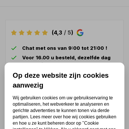
(4,3
/ 5
)
Chat met ons van 9:00 tot 21:00 !
Voor 16.00 u besteld, dezelfde dag
verzonden
(Technische) Vragen ? Bel ons +31
Op deze website zijn cookies
548 51 75 75
aanwezig
1.500 m2 winkel in Rijssen !
Wij gebruiken cookies om uw gebruikservaring te
Twents familiebedrijf sinds 1992 !
optimaliseren, het webverkeer te analyseren en
gerichte advertenties te kunnen tonen via derde
partijen. Lees meer over hoe wij cookies gebruiken
en hoe u ze kunt beheren door op "Cookie