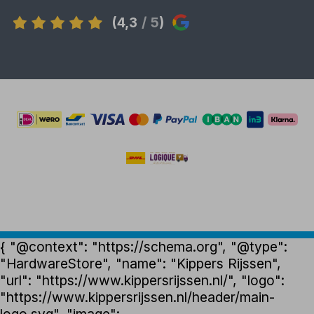
(4,3
/ 5
)
{ "@context": "https://schema.org", "@type":
"HardwareStore", "name": "Kippers Rijssen",
"url": "https://www.kippersrijssen.nl/", "logo":
"https://www.kippersrijssen.nl/header/main-
logo.svg", "image":