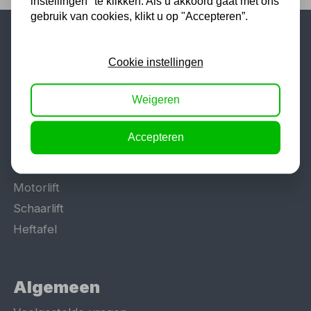
instellingen" te klikken. Als u akkoord gaat met ons
gebruik van cookies, klikt u op "Accepteren”.
Populaire categorieën
Cookie instellingen
Werkplaatsinrichting
Weigeren
Lasapparaat
Tig lasapparaat
Accepteren
Aggregaat
Hefbrug
Motorlift
Schaarlift
Heftafel
Algemeen