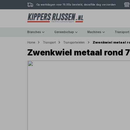
Op werkdagen voor 16.00u besteld, dezelfde dag verzonden
Branches
Gereedschap
Machines
Transport
Zwenkwiel metaal 
Home
Transport
Transportwielen
Zwenkwiel metaal rond