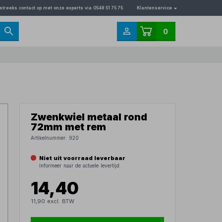
streeks contact op met onze experts via 0548 51 75 75
Klantenservice
0
Zwenkwiel metaal rond
72mm met rem
Artikelnummer:
920
Niet uit voorraad leverbaar
Informeer naar de actuele levertijd.
14,40
11,90 excl. BTW