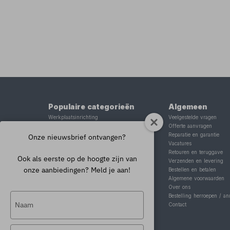
Populaire categorieën
Algemeen
Werkplaatsinrichting
Veelgestelde vragen
Lasapparaat
Offerte aanvragen
Tig lasapparaat
Reparatie en garantie
Onze nieuwsbrief ontvangen?
Aggregaat
Vacatures
Hefbrug
Retouren en teruggave
Ook als eerste op de hoogte zijn van
Motorlift
Verzenden en levering
onze aanbiedingen? Meld je aan!
Schaarlift
Bestellen en betalen
Heftafel
Algemene voorwaarden
Over ons
Typ
Bestelling herroepen / an
Contact
je
naam
Typ