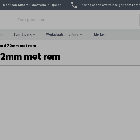
Meer dan 1400 m2 showroom in Rijssen
Advies of een offerte nodig? Neem recht
Tuin & park
Werkplaatsinrichting
Merken
rond 72mm met rem
 72mm met rem