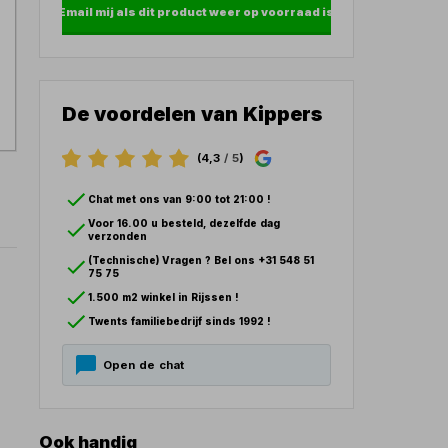
Email mij als dit product weer op voorraad is
De voordelen van Kippers
(4,3
/ 5
)
Chat met ons van 9:00 tot 21:00 !
Voor 16.00 u besteld, dezelfde dag
verzonden
(Technische) Vragen ? Bel ons +31 548 51
75 75
1.500 m2 winkel in Rijssen !
Twents familiebedrijf sinds 1992 !
Open de chat
Ook handig