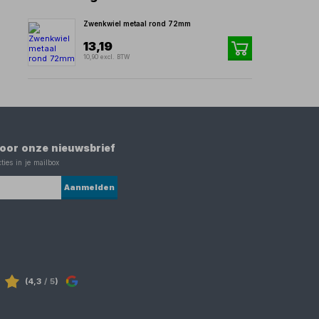
Zwenkwiel metaal rond 72mm
13,19
10,90 excl. BTW
 voor onze nieuwsbrief
ties in je mailbox
Aanmelden
(4,3
/ 5
)