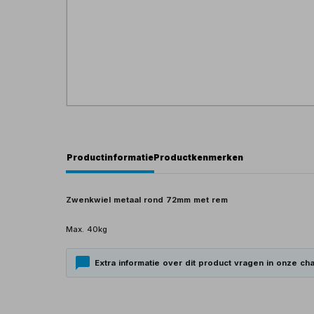
Productinformatie
Productkenmerken
Zwenkwiel metaal rond 72mm met rem
Max. 40kg
Extra informatie over dit product vragen in onze cha