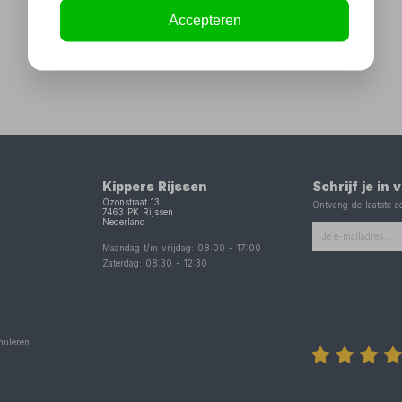
Accepteren
Kippers Rijssen
Schrijf je in
Ozonstraat 13
Ontvang de laatste ac
7463 PK
Rijssen
Nederland
Maandag t/m vrijdag:
08:00
-
17:00
Zaterdag:
08:30
-
12:30
nuleren