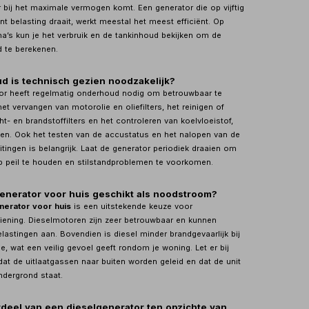
r bij het maximale vermogen komt. Een generator die op vijftig
nt belasting draait, werkt meestal het meest efficiënt. Op
a’s kun je het verbruik en de tankinhoud bekijken om de
d te berekenen.
d is technisch gezien noodzakelijk?
or heeft regelmatig onderhoud nodig om betrouwbaar te
het vervangen van motorolie en oliefilters, het reinigen of
t- en brandstoffilters en het controleren van koelvloeistof,
gen. Ook het testen van de accustatus en het nalopen van de
itingen is belangrijk. Laat de generator periodiek draaien om
p peil te houden en stilstandproblemen te voorkomen.
generator voor huis geschikt als noodstroom?
nerator voor huis
is een uitstekende keuze voor
ening. Dieselmotoren zijn zeer betrouwbaar en kunnen
lastingen aan. Bovendien is diesel minder brandgevaarlijk bij
, wat een veilig gevoel geeft rondom je woning. Let er bij
 dat de uitlaatgassen naar buiten worden geleid en dat de unit
ndergrond staat.
rdeel van een dieselgenerator ten opzichte van