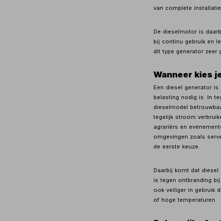
van complete installati
De dieselmotor is daarbi
bij continu gebruik en 
dit type generator zeer 
Wanneer kies je
Een diesel generator is 
belasting nodig is. In te
dieselmodel betrouwbaa
tegelijk stroom verbruik
agrariërs en evenemento
omgevingen zoals server
de eerste keuze.
Daarbij komt dat diesel
is tegen ontbranding bij
ook veiliger in gebruik
of hoge temperaturen.