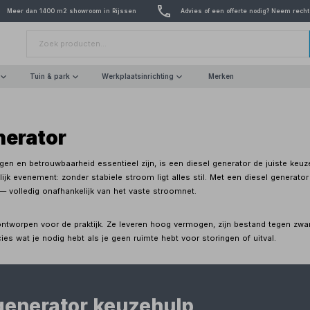
Meer dan 1400 m2 showroom in Rijssen
Advies of een offerte nodig? Neem recht
Tuin & park
Werkplaatsinrichting
Merken
nerator
n en betrouwbaarheid essentieel zijn, is een diesel generator de juiste keuze.
elijk evenement: zonder stabiele stroom ligt alles stil. Met een diesel generator
— volledig onafhankelijk van het vaste stroomnet.
 ontworpen voor de praktijk. Ze leveren hoog vermogen, zijn bestand tegen z
cies wat je nodig hebt als je geen ruimte hebt voor storingen of uitval.
generator keuzehulp