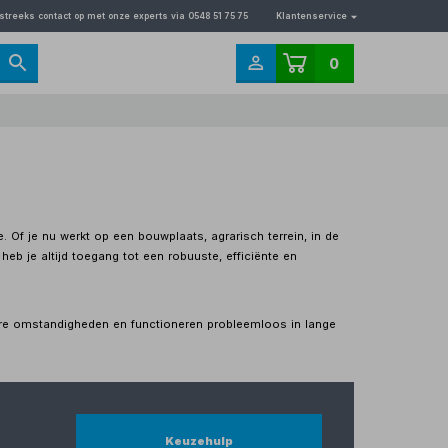
streeks contact op met onze experts via 0548 51 75 75
Klantenservice
0
 Of je nu werkt op een bouwplaats, agrarisch terrein, in de
 heb je altijd toegang tot een robuuste, efficiënte en
ware omstandigheden en functioneren probleemloos in lange
Keuzehulp