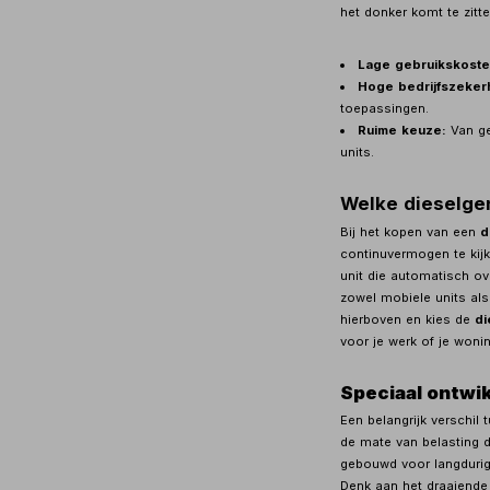
het donker komt te zitte
Lage gebruikskoste
Hoge bedrijfszeker
toepassingen.
Ruime keuze:
Van ge
units.
Welke dieselgen
Bij het kopen van een
d
continuvermogen te kijk
unit die automatisch ov
zowel mobiele units als 
hierboven en kies de
di
voor je werk of je wonin
Speciaal ontwik
Een belangrijk verschil
de mate van belasting d
gebouwd voor langdurig
Denk aan het draaiend