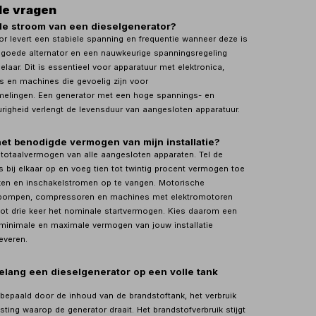
de vragen
 de stroom van een dieselgenerator?
or levert een stabiele spanning en frequentie wanneer deze is
 goede alternator en een nauwkeurige spanningsregeling
laar. Dit is essentieel voor apparatuur met elektronica,
rs en machines die gevoelig zijn voor
lingen. Een generator met een hoge spannings- en
righeid verlengt de levensduur van aangesloten apparatuur.
het benodigde vermogen van mijn installatie?
 totaalvermogen van alle aangesloten apparaten. Tel de
 bij elkaar op en voeg tien tot twintig procent vermogen toe
en en inschakelstromen op te vangen. Motorische
 pompen, compressoren en machines met elektromotoren
tot drie keer het nominale startvermogen. Kies daarom een
 minimale en maximale vermogen van jouw installatie
everen.
elang een dieselgenerator op een volle tank
 bepaald door de inhoud van de brandstoftank, het verbruik
sting waarop de generator draait. Het brandstofverbruik stijgt