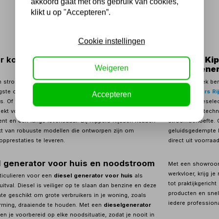
akkoord gaat met ons gebruik van cookies,
1
klikt u op "Accepteren”.
Cookie instellingen
r kopen? Kracht en zekerheid bij
Waarom Kipp
Weigeren
dieselgene
n stroomvoorziening die nooit verzaakt? Een
diesel
Als je op zoek be
igste oplossing voor locaties waar een constante en
dan is
Kippers Ri
Accepteren
s. Of je nu op een afgelegen bouwplaats werkt of een
zorgvuldig gesele
ekt voor industriële machines; een
dieselgenerator
vakmensen, techni
nt en een lange levensduur. Bij Kippers Rijssen hebben
stroombehoefte. O
t van robuuste modellen die ontworpen zijn om
geluidsgedempte k
opprestaties te leveren.
direct uit voorraad
l generator voor huis en noodstroom
Met een showroom
werkvloer, krijg j
ticulieren voor een
diesel generator voor huis
als
tot praktijkgerich
itval. Diesel is veiliger op te slaan dan benzine en deze
producten en snel
ate geschikt om grote verbruikers in je woning, zoals
iedere professiona
rming, draaiende te houden. Met een
dieselgenerator
en je voorbereid op elke noodsituatie, zodat je nooit in