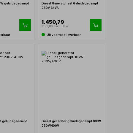
 kW geluidsgedempt
Diesel Generator set Geluidsgedempt
230V 6kVA
1.450,79
1.199,00 excl. BTW
verbaar
Uit voorraad leverbaar
et geluidsgedempt
Diesel generator geluidsgedempt 10kW
230V/400V