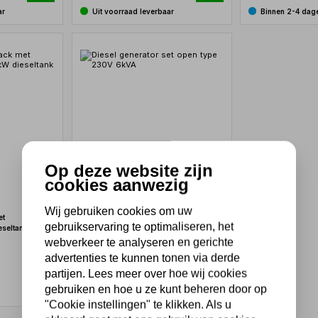
ar
Uit voorraad leverbaar
Binnen 2-4 dag
Op deze website zijn
cookies aanwezig
Wij gebruiken cookies om uw
et
Diesel generator set open type 230V
gebruikservaring te optimaliseren, het
eseltank 400
6kVA
webverkeer te analyseren en gerichte
Niet uit voorraad leverbaar
advertenties te kunnen tonen via derde
partijen. Lees meer over hoe wij cookies
1.058,75
gebruiken en hoe u ze kunt beheren door op
875,00 excl. BTW
"Cookie instellingen" te klikken. Als u