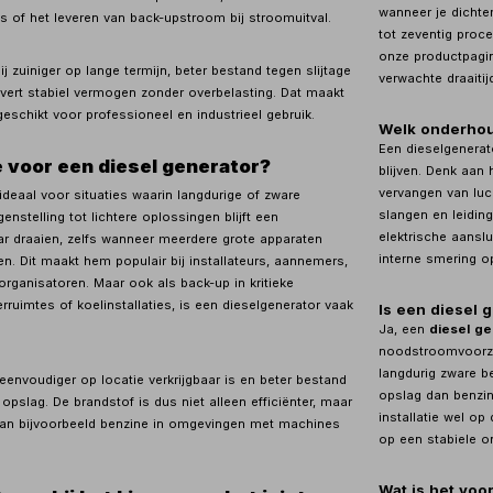
wanneer je dichte
es of het leveren van back-upstroom bij stroomuitval.
tot zeventig proce
onze productpagin
j zuiniger op lange termijn, beter bestand tegen slijtage
verwachte draaitij
levert stabiel vermogen zonder overbelasting. Dat maakt
geschikt voor professioneel en industrieel gebruik.
Welk onderhou
Een dieselgenerat
 voor een diesel generator?
blijven. Denk aan 
vervangen van luch
ideaal voor situaties waarin langdurige of zware
slangen en leidin
genstelling tot lichtere oplossingen blijft een
elektrische aanslu
r draaien, zelfs wanneer meerdere grote apparaten
interne smering o
en. Dit maakt hem populair bij installateurs, aannemers,
rganisatoren. Maar ook als back-up in kritieke
ruimtes of koelinstallaties, is een dieselgenerator vaak
Is een diesel 
Ja, een
diesel ge
noodstroomvoorzi
langdurig zware be
 eenvoudiger op locatie verkrijgbaar is en beter bestand
opslag dan benzine
 opslag. De brandstof is dus niet alleen efficiënter, maar
installatie wel op
 dan bijvoorbeeld benzine in omgevingen met machines
op een stabiele o
Wat is het voo