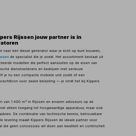
ers Rijssen jouw partner is in
ratoren
nt naar een diesel generator waar je écht op kunt bouwen,
jssen
de specialist die je zoekt. Het assortiment bestaat uit
cteerde modellen die perfect aansluiten op de eisen van
sche dienstverleners en bedrijven met serieuze
f je nu een compacte mobiele unit zoekt of een
rachtbron voor zware belasting — je vindt het bij Kippers
.
 van 1.400 m² in Rijssen en ervaren adviseurs op de
e niet alleen toegang tot hoogwaardige apparatuur, maar ook
t advies. De combinatie van technische kennis, betrouwbare
le levering maakt Kippers Rijssen de ideale partner voor
l die geen concessies wil doen aan kwaliteit en continuïteit.