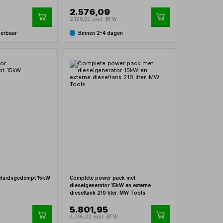
2.576,09
2.129,00 excl. BTW
verbaar
Binnen 2-4 dagen
geluidsgedempt 15kW
Complete power pack met
dieselgenerator 15kW en externe
dieseltank 210 liter. MW Tools
5.801,95
4.795,00 excl. BTW