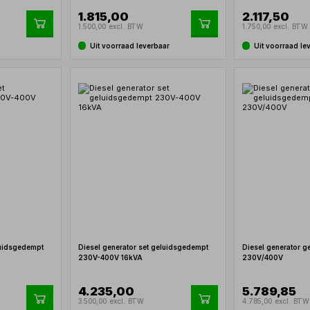
1.815,00
2.117,50
1.500,00 excl. BTW
1.750,00 excl. BTW
Uit voorraad leverbaar
Uit voorraad le
luidsgedempt
Diesel generator set geluidsgedempt
Diesel generator 
230V-400V 16kVA
230V/400V
4.235,00
5.789,85
3.500,00 excl. BTW
4.785,00 excl. BTW