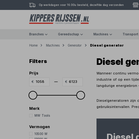
Op werkdagen voor 16.00u besteld, dezelfde dag verzonden
Branches
Gereedschap
Machines
Transport
Diesel generator
Home
Machines
Generator
Diesel ge
Filters
Prijs
Wanneer continu vermoge
industrie of op een tijd
—
langdurige energiebron 
Dieselgeneratoren zijn
gebruiksintervallen. Pre
Merk
MW Tools
Vermogen
Diesel 
10500 W