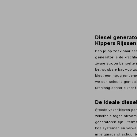
Diesel generato
Kippers Rijssen
Ben je op zoek naar ee
generator
is de kracht
zware stroombehoefte i
betrouwbare back-up zo
biedt een hoog rendeme
we een selectie gemaak
urenlang achter elkaar t
De ideale diese
Steeds vaker kiezen par
zekerheid tegen stroomu
generatoren zijn uiterm
koelsystemen en verwa
in je garage of schuur b