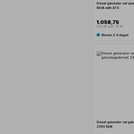
Diesel generator set op
6kVA with ATS
1.058,75
875,00 excl. BTW
Binnen 2-4 dagen
Diesel generator set ge
230V 5kW