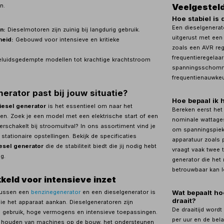
Veelgestel
n.
Hoe stabiel is
Een dieselgenerat
n:
Dieselmotoren zijn zuinig bij langdurig gebruik.
uitgerust met een
heid:
Gebouwd voor intensieve en kritieke
zoals een AVR rege
frequentieregelaa
luidsgedempte modellen tot krachtige krachtstroom
spanningsschomme
frequentienauwkeu
erator past bij jouw situatie?
Hoe bepaal ik 
iesel generator
is het essentieel om naar het
Bereken eerst het
en. Zoek je een model met een elektrische start of een
nominale wattages
erschakelt bij stroomuitval? In ons assortiment vind je
om spanningspiek
stationaire opstellingen. Bekijk de specificaties
apparatuur zoals
esel generator
die de stabiliteit biedt die jij nodig hebt
vraagt vaak twee 
g.
generator die het
betrouwbaar kan l
keld voor intensieve inzet
Wat bepaalt ho
 tussen een
benzinegenerator
en een dieselgenerator is
draait?
ie het apparaat aankan. Dieselgeneratoren zijn
De draaitijd wordt
 gebruik, hoge vermogens en intensieve toepassingen.
per uur en de bela
e houden van machines op de bouw, het ondersteunen