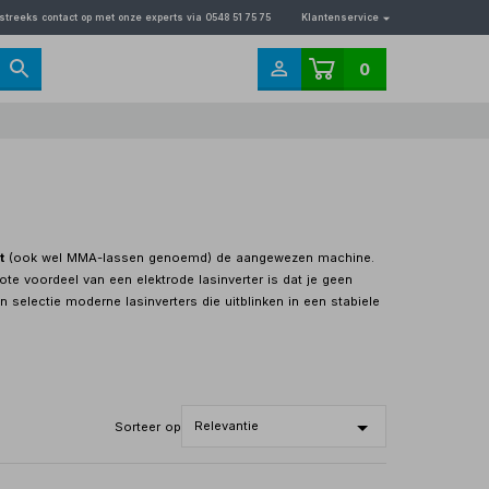
streeks contact op met onze experts via 0548 51 75 75
Klantenservice
0
t
(ook wel MMA-lassen genoemd) de aangewezen machine.
e voordeel van een elektrode lasinverter is dat je geen
 selectie moderne lasinverters die uitblinken in een stabiele
Sorteer op