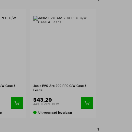
C/W Case &
Jasic EVO Arc 200 PFC C/W Case &
Leads
543,29
449,00 excl. BTW
ar
Uit voorraad leverbaar
1