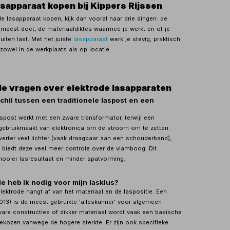
asapparaat kopen bij Kippers Rijssen
de lasapparaat kopen, kijk dan vooral naar drie dingen: de
t meest doet, de materiaaldiktes waarmee je werkt en of je
uiten last. Met het juiste
lasapparaat
werk je stevig, praktisch
zowel in de werkplaats als op locatie.
e vragen over elektrode lasapparaten
schil tussen een traditionele laspost en een
aspost werkt met een zware transformator, terwijl een
gebruikmaakt van elektronica om de stroom om te zetten.
verter veel lichter (vaak draagbaar aan een schouderband),
n biedt deze veel meer controle over de vlamboog. Dit
 mooier lasresultaat en minder spatvorming.
e heb ik nodig voor mijn lasklus?
lektrode hangt af van het materiaal en de laspositie. Een
6013) is de meest gebruikte 'alleskunner' voor algemeen
ware constructies of dikker materiaal wordt vaak een basische
gekozen vanwege de hogere sterkte. Er zijn ook specifieke