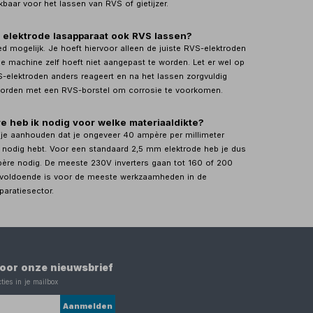
baar voor het lassen van RVS of gietijzer.
 elektrode lasapparaat ook RVS lassen?
ed mogelijk. Je hoeft hiervoor alleen de juiste RVS-elektroden
De machine zelf hoeft niet aangepast te worden. Let er wel op
VS-elektroden anders reageert en na het lassen zorgvuldig
worden met een RVS-borstel om corrosie te voorkomen.
 heb ik nodig voor welke materiaaldikte?
n je aanhouden dat je ongeveer 40 ampère per millimeter
 nodig hebt. Voor een standaard 2,5 mm elektrode heb je dus
ère nodig. De meeste 230V inverters gaan tot 160 of 200
 voldoende is voor de meeste werkzaamheden in de
aratiesector.
 voor onze nieuwsbrief
ties in je mailbox
Aanmelden