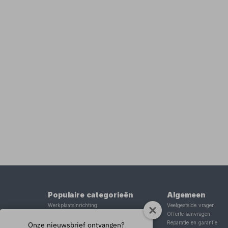
Populaire categorieën
Algemeen
Werkplaatsinrichting
Veelgestelde vragen
Lasapparaat
Offerte aanvragen
Tig lasapparaat
Reparatie en garantie
Onze nieuwsbrief ontvangen?