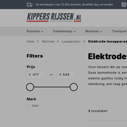
Op werkdagen voor 16.00u besteld, dezelfde dag verzonden
Branches
Gereedschap
Machines
Transport
Elektrode lasappara
Home
Machines
Lasapparatuur
Elektrode
Filters
Prijs
Voor lassers die op zoek
Deze lasmethode is een 
—
externe gasfles nodig h
vlamboog, een laag gewi
Merk
Jasic
2
resultaten