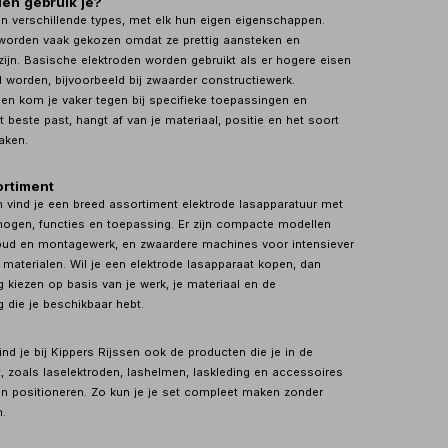
en gebruik je?
 in verschillende types, met elk hun eigen eigenschappen.
 worden vaak gekozen omdat ze prettig aansteken en
zijn. Basische elektroden worden gebruikt als er hogere eisen
 worden, bijvoorbeeld bij zwaarder constructiewerk.
den kom je vaker tegen bij specifieke toepassingen en
t beste past, hangt af van je materiaal, positie en het soort
aken.
ortiment
en vind je een breed assortiment elektrode lasapparatuur met
rmogen, functies en toepassing. Er zijn compacte modellen
oud en montagewerk, en zwaardere machines voor intensiever
 materialen. Wil je een elektrode lasapparaat kopen, dan
 kiezen op basis van je werk, je materiaal en de
 die je beschikbaar hebt.
d je bij Kippers Rijssen ook de producten die je in de
t, zoals laselektroden, lashelmen, laskleding en accessoires
 positioneren. Zo kun je je set compleet maken zonder
.