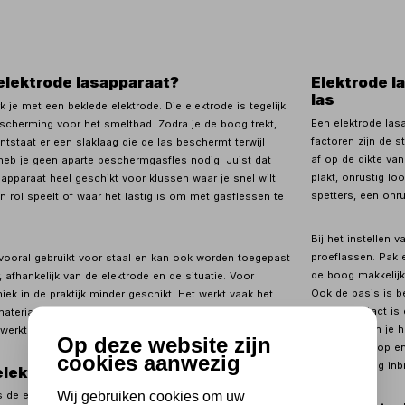
elektrode lasapparaat?
Elektrode l
las
k je met een beklede elektrode. Die elektrode is tegelijk
Een elektrode las
scherming voor het smeltbad. Zodra je de boog trekt,
factoren zijn de s
ntstaat er een slaklaag die de las beschermt terwijl
af op de dikte van
heb je geen aparte beschermgasfles nodig. Juist dat
plakt, onrustig lo
apparaat heel geschikt voor klussen waar je snel wilt
spetters, een onru
n rol speelt of waar het lastig is om met gasflessen te
Bij het instellen 
proeflassen. Pak e
vooral gebruikt voor staal en kan ook worden toegepast
de boog makkelijk, 
r, afhankelijk van de elektrode en de situatie. Voor
Ook de basis is b
ek in de praktijk minder geschikt. Het werkt vaak het
Slecht contact is
materiaal, omdat dun plaatwerk sneller doorbrandt als je
Verder maken je ho
werkt.
Op deze website zijn
veel warmte op en 
cookies aanwezig
vaak te weinig inb
elektrode lassen
Wij gebruiken cookies om uw
is de eenvoud. Je hebt geen draadaanvoer en geen