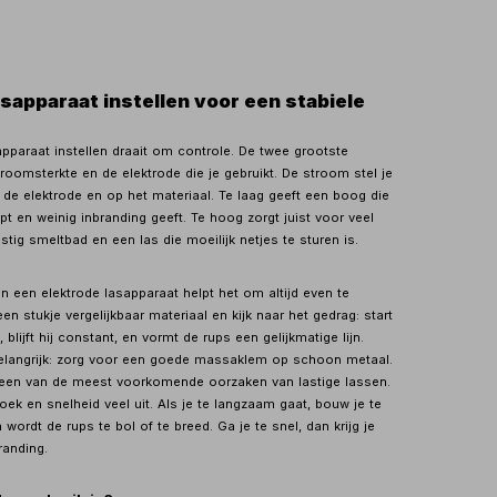
asapparaat instellen voor een stabiele
apparaat instellen draait om controle. De twee grootste
troomsterkte en de elektrode die je gebruikt. De stroom stel je
 de elektrode en op het materiaal. Te laag geeft een boog die
opt en weinig inbranding geeft. Te hoog zorgt juist voor veel
stig smeltbad en een las die moeilijk netjes te sturen is.
van een elektrode lasapparaat helpt het om altijd even te
en stukje vergelijkbaar materiaal en kijk naar het gedrag: start
blijft hij constant, en vormt de rups een gelijkmatige lijn.
elangrijk: zorg voor een goede massaklem op schoon metaal.
 een van de meest voorkomende oorzaken van lastige lassen.
ek en snelheid veel uit. Als je te langzaam gaat, bouw je te
wordt de rups te bol of te breed. Ga je te snel, dan krijg je
randing.