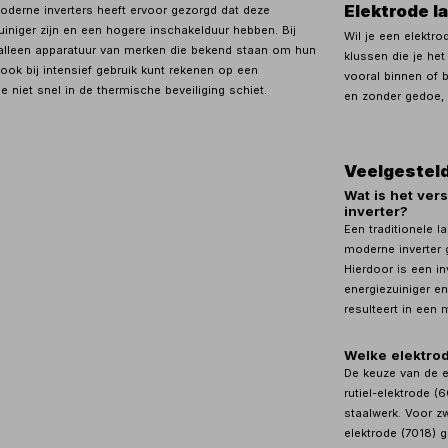
Elektrode l
oderne inverters heeft ervoor gezorgd dat deze
iniger zijn en een hogere inschakelduur hebben. Bij
Wil je een elektro
e alleen apparatuur van merken die bekend staan om hun
klussen die je he
ook bij intensief gebruik kunt rekenen op een
vooral binnen of b
 niet snel in de thermische beveiliging schiet.
en zonder gedoe, 
Veelgesteld
Wat is het ver
inverter?
Een traditionele l
moderne inverter 
Hierdoor is een in
energiezuiniger e
resulteert in een
Welke elektrod
De keuze van de e
rutiel-elektrode (
staalwerk. Voor z
elektrode (7018) 