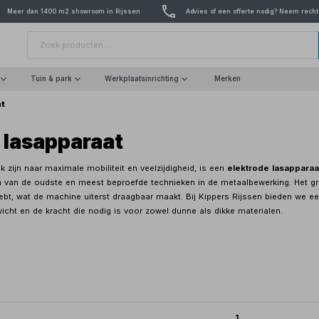
Meer dan 1400 m2 showroom in Rijssen
Advies of een offerte nodig? Neem recht
Tuin & park
Werkplaatsinrichting
Merken
at
 lasapparaat
 zijn naar maximale mobiliteit en veelzijdigheid, is een
elektrode lasapparaa
van de oudste en meest beproefde technieken in de metaalbewerking. Het grot
ebt, wat de machine uiterst draagbaar maakt. Bij Kippers Rijssen bieden we een
cht en de kracht die nodig is voor zowel dunne als dikke materialen.
1