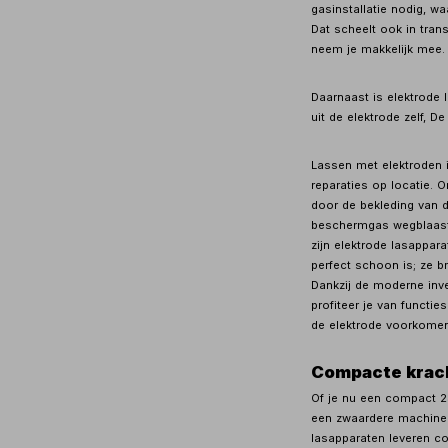
gasinstallatie nodig, w
Dat scheelt ook in tran
neem je makkelijk mee.
Daarnaast is elektrode
uit de elektrode zelf, 
Lassen met elektroden 
reparaties op locatie.
door de bekleding van de
beschermgas wegblaast,
zijn elektrode lasappar
perfect schoon is; ze b
Dankzij de moderne inve
profiteer je van functie
de elektrode voorkomen 
Compacte krach
Of je nu een compact 2
een zwaardere machine 
lasapparaten leveren co