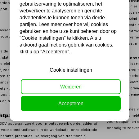
Welke elektrod
aardoor je minder onderdelen hebt die kunnen storen.
gebruikservaring te optimaliseren, het
Elektroden zijn er
sport: veel machines zijn klein, hebben een handvat en
webverkeer te analyseren en gerichte
Rutiel-elektroden
advertenties te kunnen tonen via derde
vergevingsgezind 
partijen. Lees meer over hoe wij cookies
aan de las gesteld
 lassen praktisch voor buitenwerk. De bescherming komt
gebruiken en hoe u ze kunt beheren door op
Cellulose-elektro
De voordelen van lassen met beklede elektroden
posities. Welke he
"Cookie instellingen" te klikken. Als u
las dat je moet m
akkoord gaat met ons gebruik van cookies,
klikt u op "Accepteren”.
is de ideale oplossing voor buitenwerkzaamheden of
Kosten en ass
 Omdat de bescherming van het smeltbad wordt verzorgd
Bij Kippers Rijss
 elektrode zelf, heb je geen last van wind die het
Cookie instellingen
verschillen in ve
 zoals bij MIG/MAG lassen wel het geval is. Bovendien
voor licht onderh
aten zeer vergevingsgezind wanneer het metaal niet
gebruik en dikkere
randen moeiteloos door lichte roest of verfresten heen.
Weigeren
helpen we je graag
rter-technologie in onze machines bij Kippers Rijssen
stroomvoorziening
s zoals 'Hot Start' en 'Arc Force', die het vastplakken van
en het lasproces aanzienlijk vergemakkelijken.
Accepteren
Naast machines vin
tpatsers voor elke werkplaats
praktijk nodig heb
voor opspannen en
30V apparaat zoekt voor montagewerk op de ladder of
onnodig te zoeken
voor constructiewerk in de werkplaats, onze elektrode
nstante prestaties. De overgang van traditionele