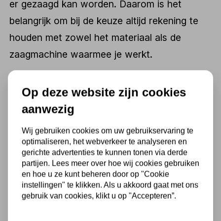
er gezaagd kan worden. Daarom is het
belangrijk om bij de keuze altijd rekening te
houden met zowel het materiaal als de
zaagmachine waarmee je werkt.
Op deze website zijn cookies
Cirkelzaagbladen voor
metaal, hout en meer
aanwezig
In de
metaalbewerking
zijn cirkelzaagbladen
Wij gebruiken cookies om uw gebruikservaring te
optimaliseren, het webverkeer te analyseren en
met fijne vertanding en een slijtvaste coating
gerichte advertenties te kunnen tonen via derde
onmisbaar. Ze zorgen voor een koele,
partijen. Lees meer over hoe wij cookies gebruiken
en hoe u ze kunt beheren door op "Cookie
trillingsarme zaagsnede in buizen, profielen
instellingen" te klikken. Als u akkoord gaat met ons
gebruik van cookies, klikt u op "Accepteren”.
of massieve delen. Vooral bij seriematige
productie is het cruciaal dat elk onderdeel