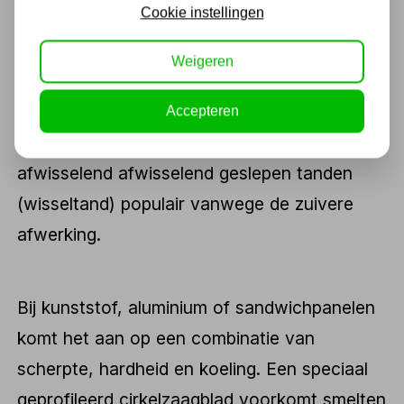
Cookie instellingen
met dezelfde maatvoering en
oppervlaktekwaliteit uit de zaag komt. In de
Weigeren
houtverwerkende sector gaat het vaak om
snel en splintervrij zagen van plaatmateriaal,
Accepteren
balken of profielen. Daar zijn zaagbladen met
afwisselend afwisselend geslepen tanden
(wisseltand) populair vanwege de zuivere
afwerking.
Bij kunststof, aluminium of sandwichpanelen
komt het aan op een combinatie van
scherpte, hardheid en koeling. Een speciaal
geprofileerd cirkelzaagblad voorkomt smelten