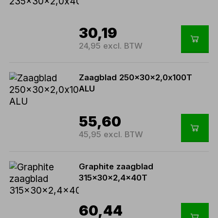
30,19
24,95 excl. BTW
Zaagblad 250x30x2,0x100T
ALU
55,60
45,95 excl. BTW
Graphite zaagblad
315x30x2,4x40T
60,44