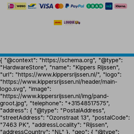
{ "@context": "https://schema.org", "@type":
"HardwareStore", "name": "Kippers Rijssen",
"url": "https://www.kippersrijssen.nl/", "logo":
"https://www.kippersrijssen.nl/header/main-
logo.svg", "image":
"https://www.kippersrijssen.nl/img/pand-
groot.jpg", "telephone": "+31548517575",
"address": { "@type": "PostalAddress",
"streetAddress": "Ozonstraat 13", "postalCode":
"7463 PK", "addressLocality": "Rijssen",
"addressCountry": "NL" }, "geo": { "@type":