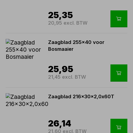
25,35
20,95 excl. BTW
Zaagblad 255x40 voor
Bosmaaier
25,95
21,45 excl. BTW
Zaagblad 216x30x2,0x60T
26,14
21,60 excl. BTW