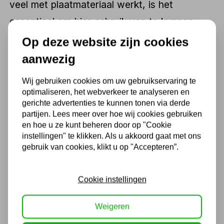
veel met plaatmateriaal werkt, is het
essentieel om hier gebruik van te kunnen
maken. Voor verschillende vormen van
Op deze website zijn cookies
plaatmateriaal is het mogelijk om hier gebruik
aanwezig
van te maken. Door hier gebruik van te
Wij gebruiken cookies om uw gebruikservaring te
maken, is het mogelijk om de juiste vormen
optimaliseren, het webverkeer te analyseren en
gerichte advertenties te kunnen tonen via derde
uit bepaald materiaal te krijgen. Door hier
partijen. Lees meer over hoe wij cookies gebruiken
gebruik van te maken, is het mogelijk om het
en hoe u ze kunt beheren door op "Cookie
instellingen" te klikken. Als u akkoord gaat met ons
meeste uit de gatenpons te halen.
gebruik van cookies, klikt u op "Accepteren”.
Cookie instellingen
Om specifieke gaten uit plaatmateriaal te
krijgen, is het ideaal om hier gebruik van te
Weigeren
maken. Aangezien er in de metaalbewerking