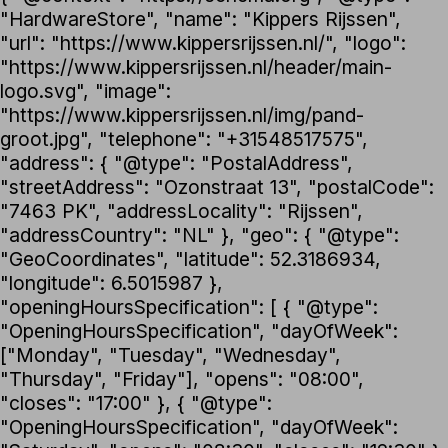
"HardwareStore", "name": "Kippers Rijssen",
"url": "https://www.kippersrijssen.nl/", "logo":
"https://www.kippersrijssen.nl/header/main-
logo.svg", "image":
"https://www.kippersrijssen.nl/img/pand-
groot.jpg", "telephone": "+31548517575",
"address": { "@type": "PostalAddress",
"streetAddress": "Ozonstraat 13", "postalCode":
"7463 PK", "addressLocality": "Rijssen",
"addressCountry": "NL" }, "geo": { "@type":
"GeoCoordinates", "latitude": 52.3186934,
"longitude": 6.5015987 },
"openingHoursSpecification": [ { "@type":
"OpeningHoursSpecification", "dayOfWeek":
["Monday", "Tuesday", "Wednesday",
"Thursday", "Friday"], "opens": "08:00",
"closes": "17:00" }, { "@type":
"OpeningHoursSpecification", "dayOfWeek":