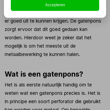
veel met verschillende gaten en afmetingen
Accepteren
gewerkt wordt, is het wel zo handig om deze
er goed uit te kunnen krijgen. De gatenpons
zorgt ervoor dat dit goed gedaan kan
worden. Hierdoor weet je zeker dat het
mogelijk is om het meeste uit de
metaalbewerking te kunnen halen.
Wat is een gatenpons?
Het is als eerste natuurlijk handig om te
weten wat een gatenpons precies is. Het is
in principe een soort perforator die gebruikt
kan worden voor metaal. Om bepaalde