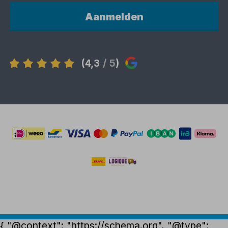
Aanmelden
(4,3
/ 5
)
{ "@context": "https://schema.org", "@type":