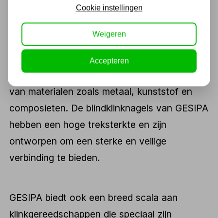
Cookie instellingen
Blindkinknagel GESIPA
Weigeren
GESIPA produceert een breed scala aan
blindklinknagels, die worden gebruikt in de
Accepteren
bevestigingstechnologie voor het bevestigen
van materialen zoals metaal, kunststof en
composieten. De blindklinknagels van GESIPA
hebben een hoge treksterkte en zijn
ontworpen om een sterke en veilige
verbinding te bieden.
GESIPA biedt ook een breed scala aan
klinkgereedschappen die speciaal zijn