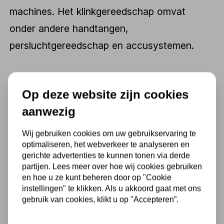
machines. Het klinkgereedschap omvat
onder andere handtangen,
persluchtgereedschap en accusystemen.
Het bedrijf streeft naar innovatie en kwaliteit
Op deze website zijn cookies
en investeert voortdurend in onderzoek en
aanwezig
ontwikkeling om hun producten te
Wij gebruiken cookies om uw gebruikservaring te
verbeteren en aan te passen aan de
optimaliseren, het webverkeer te analyseren en
behoeften van klanten. GESIPA-producten
gerichte advertenties te kunnen tonen via derde
partijen. Lees meer over hoe wij cookies gebruiken
worden veel gebruikt in verschillende
en hoe u ze kunt beheren door op "Cookie
industrieën, waaronder de automobiel-,
instellingen" te klikken. Als u akkoord gaat met ons
gebruik van cookies, klikt u op "Accepteren”.
bouw-, elektronica- en luchtvaartindustrie.