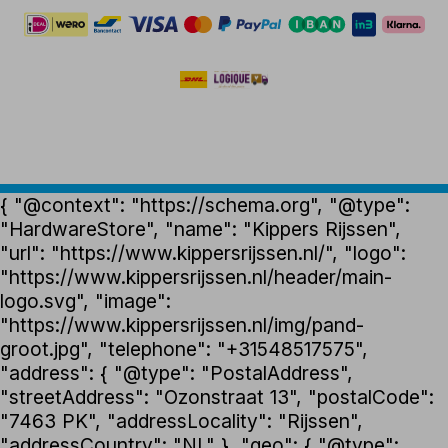
{ "@context": "https://schema.org", "@type":
"HardwareStore", "name": "Kippers Rijssen",
"url": "https://www.kippersrijssen.nl/", "logo":
"https://www.kippersrijssen.nl/header/main-
logo.svg", "image":
"https://www.kippersrijssen.nl/img/pand-
groot.jpg", "telephone": "+31548517575",
"address": { "@type": "PostalAddress",
"streetAddress": "Ozonstraat 13", "postalCode":
"7463 PK", "addressLocality": "Rijssen",
"addressCountry": "NL" }, "geo": { "@type":