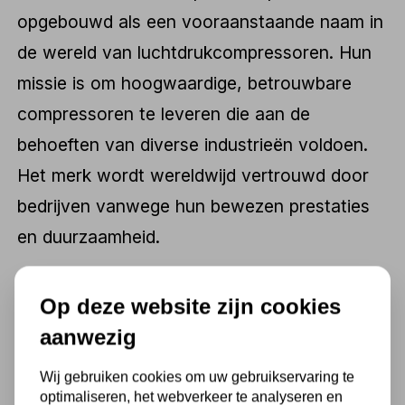
opgebouwd als een vooraanstaande naam in
de wereld van luchtdrukcompressoren. Hun
missie is om hoogwaardige, betrouwbare
compressoren te leveren die aan de
behoeften van diverse industrieën voldoen.
Het merk wordt wereldwijd vertrouwd door
bedrijven vanwege hun bewezen prestaties
en duurzaamheid.
Over Airpro
Op deze website zijn cookies
aanwezig
Opgericht met de visie om de beste in de
branche te zijn, heeft AirPro zich ontwikkeld
Wij gebruiken cookies om uw gebruikservaring te
optimaliseren, het webverkeer te analyseren en