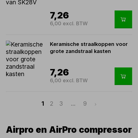
7,26
6,00 excl. BTW
Keramische straalkoppen voor
grote zandstraal kasten
7,26
6,00 excl. BTW
1
2
3
...
9
Airpro en AirPro compressor