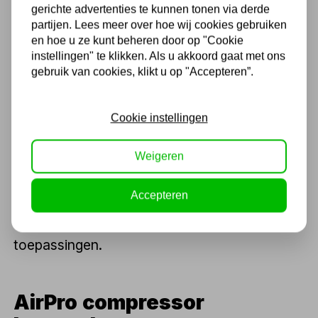
tot een vertrouwd merk dat bekend staat om
gerichte advertenties te kunnen tonen via derde
partijen. Lees meer over hoe wij cookies gebruiken
zijn duurzame en effectieve
en hoe u ze kunt beheren door op "Cookie
luchtdrukcompressoren. De geschiedenis van
instellingen" te klikken. Als u akkoord gaat met ons
gebruik van cookies, klikt u op "Accepteren”.
AirPro weerspiegelt een reis van innovatie en
aanpassing aan veranderende industriële
Cookie instellingen
behoeften. Met een missie gericht op het
leveren van topkwaliteit en
Weigeren
klanttevredenheid, heeft AirPro een loyale
klantenkring opgebouwd die vertrouwt op
Accepteren
hun producten voor de meest veeleisende
toepassingen.
AirPro compressor