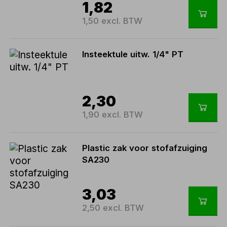
1,82
1,50 excl. BTW
Insteektule uitw. 1/4" PT
2,30
1,90 excl. BTW
Plastic zak voor stofafzuiging
SA230
3,03
2,50 excl. BTW