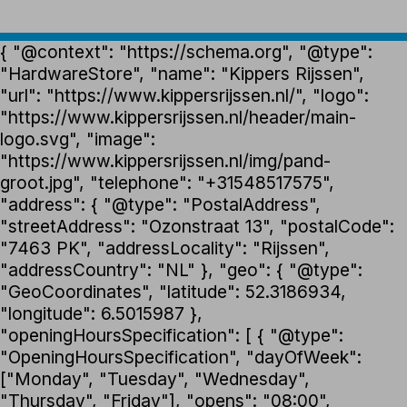
{ "@context": "https://schema.org", "@type":
"HardwareStore", "name": "Kippers Rijssen",
"url": "https://www.kippersrijssen.nl/", "logo":
"https://www.kippersrijssen.nl/header/main-
logo.svg", "image":
"https://www.kippersrijssen.nl/img/pand-
groot.jpg", "telephone": "+31548517575",
"address": { "@type": "PostalAddress",
"streetAddress": "Ozonstraat 13", "postalCode":
"7463 PK", "addressLocality": "Rijssen",
"addressCountry": "NL" }, "geo": { "@type":
"GeoCoordinates", "latitude": 52.3186934,
"longitude": 6.5015987 },
"openingHoursSpecification": [ { "@type":
"OpeningHoursSpecification", "dayOfWeek":
["Monday", "Tuesday", "Wednesday",
"Thursday", "Friday"], "opens": "08:00",