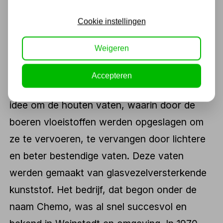
Cookie instellingen
Historie CEMO
Weigeren
In 1960 begon het succesverhaal van CEMO.
Erhard Mödinger kwam in Weinstadt, een
Accepteren
wijngebied in Baden Württemberg, op het
idee om de houten vaten, waarin door de
boeren vloeistoffen werden opgeslagen om
ze te vervoeren, te vervangen door lichtere
en beter bestendige vaten. Deze vaten
werden gemaakt van glasvezelversterkende
kunststof. Het bedrijf, dat begon onder de
naam Chemo, was al snel succesvol en