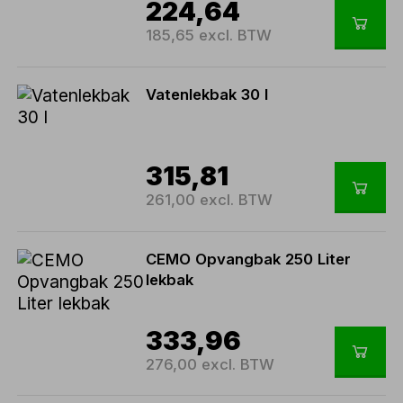
224,64
185,65 excl. BTW
Vatenlekbak 30 l
315,81
261,00 excl. BTW
CEMO Opvangbak 250 Liter
lekbak
333,96
276,00 excl. BTW