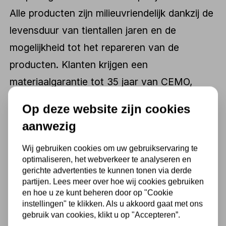
Alle producten zijn milieuvriendelijk dankzij de
levensduur van tientallen jaren en de
mogelijkheid tot het repareren van de
producten. Klanten krijgen een
materiaalgarantie tot 35 jaar van CEMO,
waarbij het materiaal op elk moment
Op deze website zijn cookies
gerecycled kan worden. Een ander belangrijk
aanwezig
aspect van milieuvriendelijkheid bij CEMO zijn
Wij gebruiken cookies om uw gebruikservaring te
de producten zelf. De tanks en containers die
optimaliseren, het webverkeer te analyseren en
CEMO aanbiedt zijn ontworpen om lekkages
gerichte advertenties te kunnen tonen via derde
partijen. Lees meer over hoe wij cookies gebruiken
te voorkomen, waardoor voorkomen wordt
en hoe u ze kunt beheren door op "Cookie
dat vloeistoffen zoals olie zich verspreiden
instellingen" te klikken. Als u akkoord gaat met ons
gebruik van cookies, klikt u op "Accepteren”.
naar de omgeving.