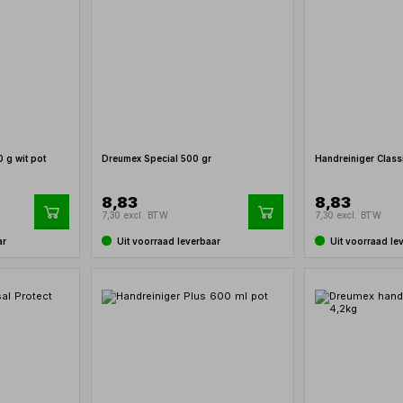
 g wit pot
Dreumex Special 500 gr
Handreiniger Class
8,83
8,83
7,30 excl. BTW
7,30 excl. BTW
ar
Uit voorraad leverbaar
Uit voorraad le