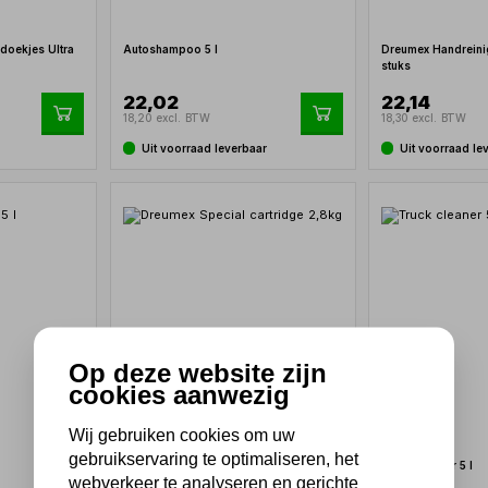
doekjes Ultra
Autoshampoo 5 l
Dreumex Handreini
stuks
22,02
22,14
18,20 excl. BTW
18,30 excl. BTW
Uit voorraad leverbaar
Uit voorraad le
Op deze website zijn
cookies aanwezig
Wij gebruiken cookies om uw
gebruikservaring te optimaliseren, het
Dreumex Special cartridge 2,8kg
Truck cleaner 5 l
webverkeer te analyseren en gerichte