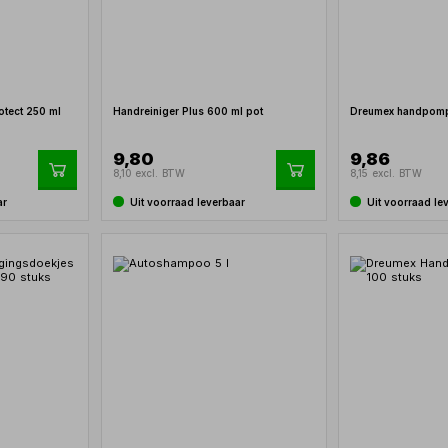
otect 250 ml
Handreiniger Plus 600 ml pot
Dreumex handpomp 
9,80
9,86
8,10 excl. BTW
8,15 excl. BTW
ar
Uit voorraad leverbaar
Uit voorraad le