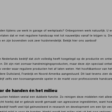
n tijdens uw werk in garage of werkplaats? Onbegonnen werk natuurlijk. U we
rlaten dat er met reguliere handsoap niet tot nauwelijks vanaf te krijgen is. 
en zijn bovendien ook zeer huidvriendelijk. Bekijk hier ons aanbod!
 Nederlands bedrijf dat zich volledig heeft toegelegd op de productie en ontwi
. Dit zijn niet zomaar handreinigingsproducten, maar deze zijn speciaal ontw
verder waar reguliere producten het af laten weten. Het hoofdkantoor van het 
dere Duitsland, Frankrijk en Noord-Amerika aangestuurd. Dit laat tevens zien da
edrijf zelfs een toonaangevende speler in de markt voor professionele handcare
or de handen én het milieu
cten hebben veelal een dubbele functie. Zo reinigen deze middelen niet all
cht hierbij dat er gebruik wordt gemaakt van agressieve ingrediënten, want hoe
 bedrijf heeft veel tijd geïnvesteerd in research en development om een lijn 
kertijd mild is voor de handen. Hierbij wordt het milieu niet uit het oog verlore