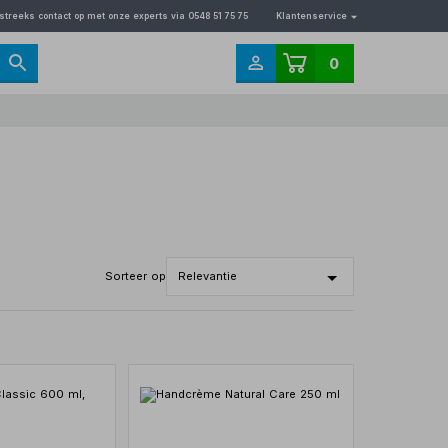
streeks contact op met onze experts via 0548 51 75 75
Klantenservice
0
Sorteer op