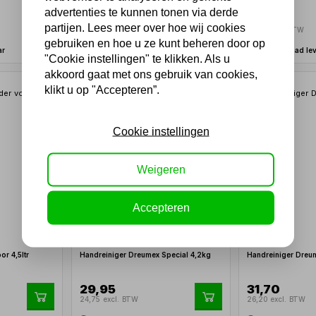
advertenties te kunnen tonen via derde
27,95
28,92
partijen. Lees meer over hoe wij cookies
23,10 excl. BTW
23,90 excl. BTW
gebruiken en hoe u ze kunt beheren door op
ar
Uit voorraad leverbaar
Uit voorraad le
"Cookie instellingen" te klikken. Als u
akkoord gaat met ons gebruik van cookies,
klikt u op "Accepteren”.
Cookie instellingen
Weigeren
Accepteren
r 4,5ltr
Handreiniger Dreumex Special 4,2kg
Handreiniger Dreu
29,95
31,70
24,75 excl. BTW
26,20 excl. BTW