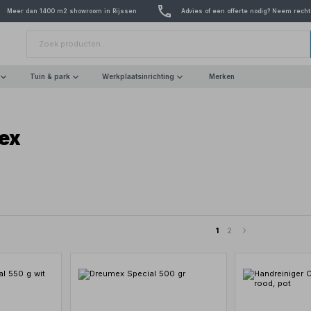
Meer dan 1400 m2 showroom in Rijssen
Advies of een offerte nodig? Neem recht
Tuin & park
Werkplaatsinrichting
Merken
ex
1
2