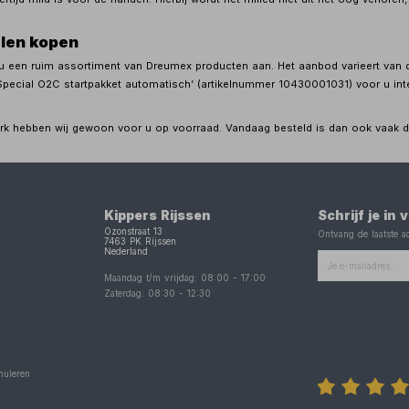
len kopen
 u een ruim assortiment van Dreumex producten aan. Het aanbod varieert van di
Special O2C startpakket automatisch’ (artikelnummer 10430001031) voor u in
merk hebben wij gewoon voor u op voorraad. Vandaag besteld is dan ook vaak d
Kippers Rijssen
Schrijf je in
Ozonstraat 13
Ontvang de laatste ac
7463 PK
Rijssen
Nederland
Maandag t/m vrijdag:
08:00
-
17:00
Zaterdag:
08:30
-
12:30
nuleren