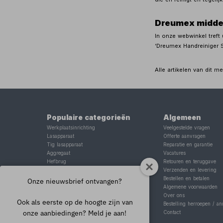
Dreumex midde
In onze webwinkel treft
‘Dreumex Handreiniger 
Alle artikelen van dit 
Populaire categorieën
Algemeen
Werkplaatsinrichting
Veelgestelde vragen
Lasapparaat
Offerte aanvragen
Tig lasapparaat
Reparatie en garantie
Aggregaat
Vacatures
Hefbrug
Retouren en teruggave
Motorlift
Verzenden en levering
Schaarlift
Bestellen en betalen
Onze nieuwsbrief ontvangen?
Heftafel
Algemene voorwaarden
Over ons
Ook als eerste op de hoogte zijn van
Bestelling herroepen / an
onze aanbiedingen? Meld je aan!
Contact