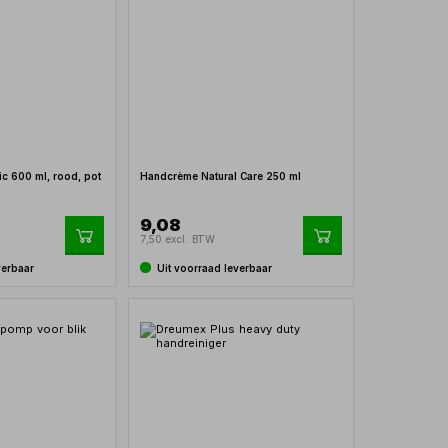
ic 600 ml, rood, pot
Handcrème Natural Care 250 ml
9,08
7,50 excl. BTW
verbaar
Uit voorraad leverbaar