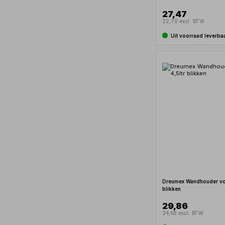
27,47
22,70 excl. BTW
Uit voorraad leverba
Dreumex Wandhouder voo
blikken
29,86
24,68 excl. BTW