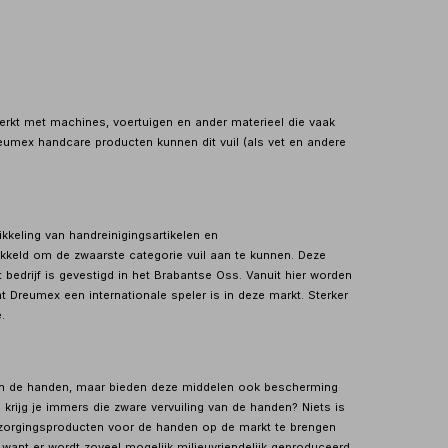
rkt met machines, voertuigen en ander materieel die vaak
Dreumex handcare producten kunnen dit vuil (als vet en andere
kkeling van handreinigingsartikelen en
ikkeld om de zwaarste categorie vuil aan te kunnen. Deze
bedrijf is gevestigd in het Brabantse Oss. Vanuit hier worden
t Dreumex een internationale speler is in deze markt. Sterker
.
een de handen, maar bieden deze middelen ook bescherming
 krijg je immers die zware vervuiling van de handen? Niets is
verzorgingsproducten voor de handen op de markt te brengen
n, want er wordt zoveel mogelijk milieuvriendelijk geproduceerd.