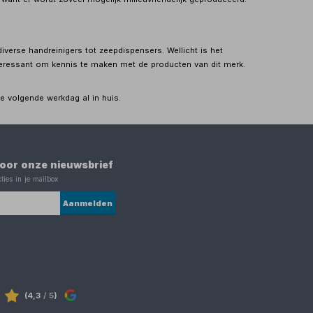
verse handreinigers tot zeepdispensers. Wellicht is het
teressant om kennis te maken met de producten van dit merk.
e volgende werkdag al in huis.
 voor onze nieuwsbrief
ties in je mailbox
Aanmelden
(4,3
/ 5
)