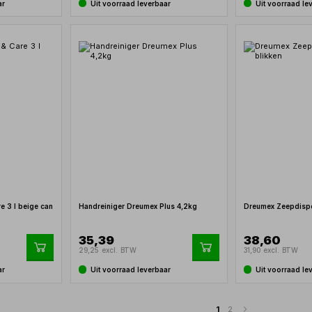
ar
Uit voorraad leverbaar
Uit voorraad le
e 3 l beige can
Handreiniger Dreumex Plus 4,2kg
Dreumex Zeepdispen
35,39
38,60
29,25 excl. BTW
31,90 excl. BTW
ar
Uit voorraad leverbaar
Uit voorraad le
1
2