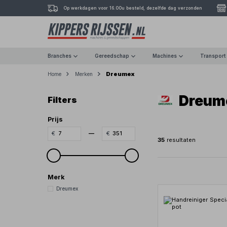
Op werkdagen voor 16.00u besteld, dezelfde dag verzonden
Branches
Gereedschap
Machines
Transport
Dreumex
Home
Merken
Dreum
Filters
Prijs
—
35
resultaten
Merk
Dreumex