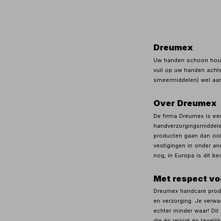
Dreumex
Uw handen schoon houde
vuil op uw handen achte
smeermiddelen) wel aan 
Over Dreumex
De firma Dreumex is een
handverzorgingsmiddelen
producten gaan dan ook 
vestigingen in onder an
nog, in Europa is dit b
Met respect vo
Dreumex handcare produ
en verzorging. Je verwa
echter minder waar! Dit
die én
reinigt én
tegelij