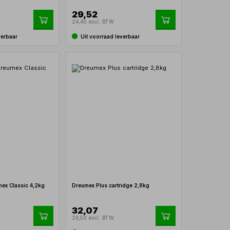
29,52
24,40 excl. BTW
verbaar
Uit voorraad leverbaar
mex Classic 4,2kg
Dreumex Plus cartridge 2,8kg
32,07
26,50 excl. BTW