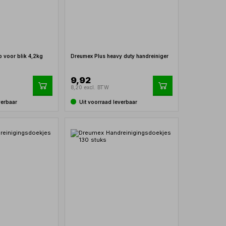
voor blik 4,2kg
Dreumex Plus heavy duty handreiniger
9,92
8,20 excl. BTW
verbaar
Uit voorraad leverbaar