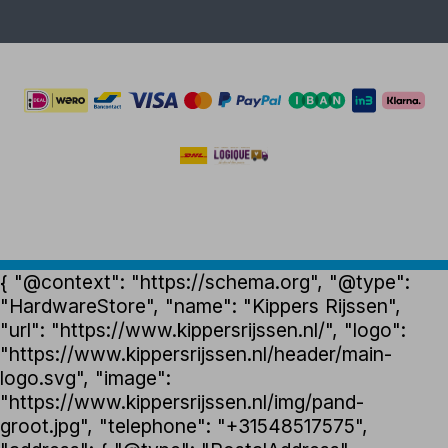
{ "@context": "https://schema.org", "@type":
"HardwareStore", "name": "Kippers Rijssen",
"url": "https://www.kippersrijssen.nl/", "logo":
"https://www.kippersrijssen.nl/header/main-
logo.svg", "image":
"https://www.kippersrijssen.nl/img/pand-
groot.jpg", "telephone": "+31548517575",