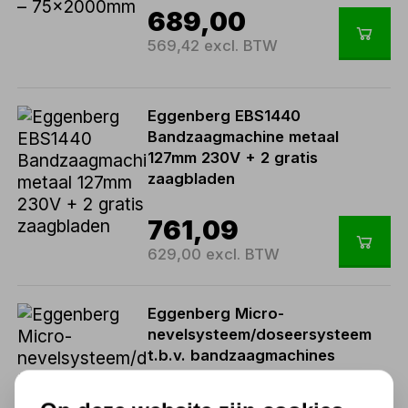
689,00
569,42 excl. BTW
Eggenberg EBS1440
Bandzaagmachine metaal
127mm 230V + 2 gratis
zaagbladen
761,09
629,00 excl. BTW
Eggenberg Micro-
nevelsysteem/doseersysteem
t.b.v. bandzaagmachines