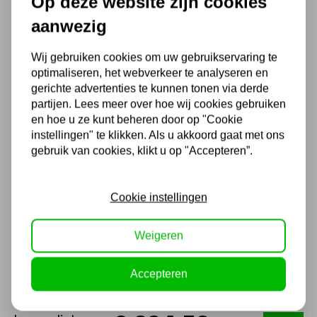
Op deze website zijn cookies
840,95
aanwezig
695,00 excl. BTW
Wij gebruiken cookies om uw gebruikservaring te
optimaliseren, het webverkeer te analyseren en
Eggenberg EBS2480
gerichte advertenties te kunnen tonen via derde
Bandzaagmachine metaal
partijen. Lees meer over hoe wij cookies gebruiken
225mm 400V + GRATIS Lenox
en hoe u ze kunt beheren door op "Cookie
Lintzagen PACK 1
instellingen" te klikken. Als u akkoord gaat met ons
gebruik van cookies, klikt u op "Accepteren”.
2.116,29
1.749,00 excl. BTW
Cookie instellingen
Eggenberg EBS2480FP
Weigeren
Bandzaagmachine metaal
225mm 400V + GRATIS Lenox
Accepteren
lintzagen