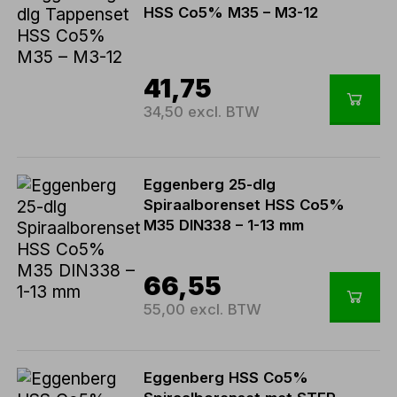
HSS Co5% M35 – M3-12
41,75
34,50 excl. BTW
Eggenberg 25-dlg
Spiraalborenset HSS Co5%
M35 DIN338 – 1-13 mm
66,55
55,00 excl. BTW
Eggenberg HSS Co5%