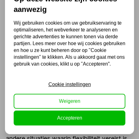
autoreparatiewerkplaatsen,
aanwezig
bandenservicewerkplaatsen, garages en
andere professionele omgevingen;
Wij gebruiken cookies om uw gebruikservaring te
optimaliseren, het webverkeer te analyseren en
Schaarhefbruggen
: deze hefbruggen
gerichte advertenties te kunnen tonen via derde
hebben een unieke schaarconstructie
partijen. Lees meer over hoe wij cookies gebruiken
en hoe u ze kunt beheren door op "Cookie
waardoor ze uiterst stabiel en veilig zijn. Ze
instellingen" te klikken. Als u akkoord gaat met ons
worden vaak gebruikt voor het heffen van
gebruik van cookies, klikt u op "Accepteren”.
voertuigen met een laag profiel, zoals
Cookie instellingen
sportwagens;
Mobiele hefbruggen
: deze hefbruggen
Weigeren
zijn speciaal ontworpen om gemakkelijk te
kunnen worden verplaatst. Ze zijn ideaal
Accepteren
voor mobiele reparatiewerkplaatsen en
andere situaties waarin flexibiliteit vereist is.