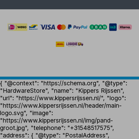
{ "@context": "https://schema.org", "@type":
"HardwareStore", "name": "Kippers Rijssen",
"url": "https://www.kippersrijssen.nl/", "logo":
"https://www.kippersrijssen.nl/header/main-
logo.svg", "image":
"https://www.kippersrijssen.nl/img/pand-
groot.jpg", "telephone": "+31548517575",
"address": { "@type": "PostalAddress",