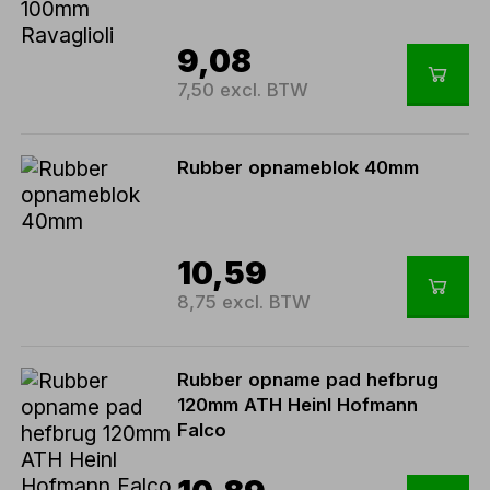
9,08
7,50 excl. BTW
Rubber opnameblok 40mm
10,59
8,75 excl. BTW
Rubber opname pad hefbrug
120mm ATH Heinl Hofmann
Falco