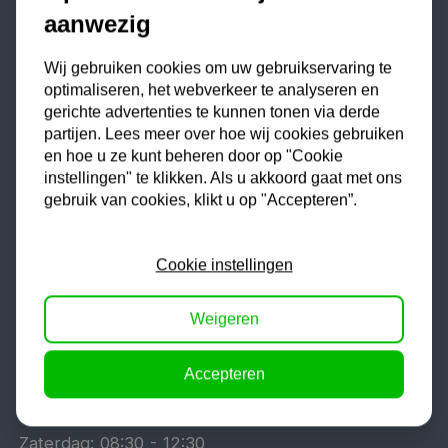
aanwezig
Retouren en teruggave
Verzenden en levering
Wij gebruiken cookies om uw gebruikservaring te
Bestellen en betalen
optimaliseren, het webverkeer te analyseren en
gerichte advertenties te kunnen tonen via derde
Algemene voorwaarden
partijen. Lees meer over hoe wij cookies gebruiken
Over ons
en hoe u ze kunt beheren door op "Cookie
Bestelling herroepen / annuleren
instellingen" te klikken. Als u akkoord gaat met ons
gebruik van cookies, klikt u op "Accepteren”.
Contact
Cookie instellingen
Kippers Rijssen
Weigeren
Ozonstraat 13
7463 PK
Rijssen
Nederland
Accepteren
Maandag t/m vrijdag:
08:00
-
17:00
Zaterdag:
08:30
-
12:30