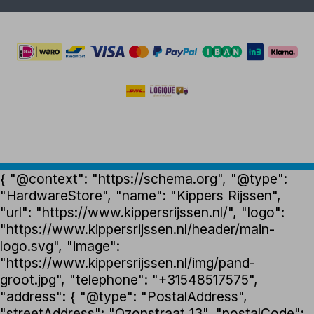
{ "@context": "https://schema.org", "@type":
"HardwareStore", "name": "Kippers Rijssen",
"url": "https://www.kippersrijssen.nl/", "logo":
"https://www.kippersrijssen.nl/header/main-
logo.svg", "image":
"https://www.kippersrijssen.nl/img/pand-
groot.jpg", "telephone": "+31548517575",
"address": { "@type": "PostalAddress",
"streetAddress": "Ozonstraat 13", "postalCode":