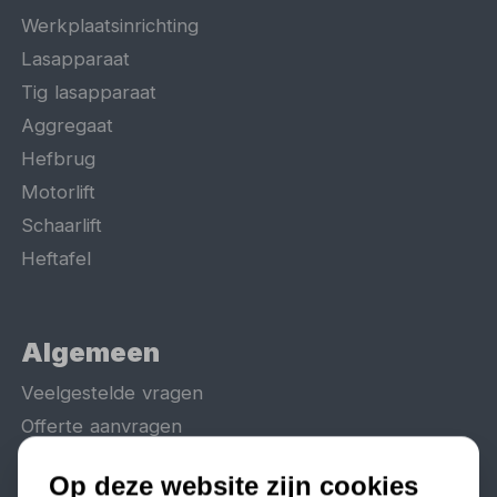
Werkplaatsinrichting
Lasapparaat
Tig lasapparaat
Aggregaat
Hefbrug
Motorlift
Schaarlift
Heftafel
Algemeen
Veelgestelde vragen
Offerte aanvragen
Reparatie en garantie
Op deze website zijn cookies
Vacatures