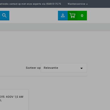
streeks contact op met onze experts via 0548 51 75 75
Klantenservice
0
Sorteer op