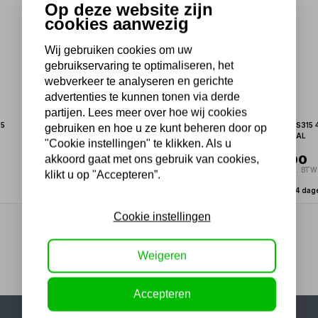
Op deze website zijn
cookies aanwezig
Wij gebruiken cookies om uw
gebruikservaring te optimaliseren, het
webverkeer te analyseren en gerichte
advertenties te kunnen tonen via derde
partijen. Lees meer over hoe wij cookies
05
Afkortzaag CS315 400V 1,5 kW
Afkortzaag CS315 
gebruiken en hoe u ze kunt beheren door op
PACKAGE DEAL
"Cookie instellingen" te klikken. Als u
2.722,50
3.509,00
akkoord gaat met ons gebruik van cookies,
2.250,00 excl. BTW
2.900,00 excl. BTW
klikt u op "Accepteren”.
Binnen 2-4 dagen
Binnen 2-4 dag
Cookie instellingen
1
Weigeren
Accepteren