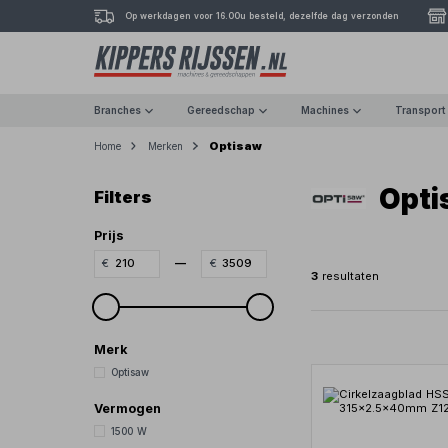
Op werkdagen voor 16.00u besteld, dezelfde dag verzonden
Branches
Gereedschap
Machines
Transport
Optisaw
Home
Merken
Opti
Filters
Prijs
—
3
resultaten
Merk
Optisaw
Vermogen
1500 W