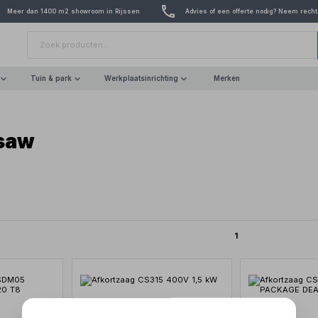
Meer dan 1400 m2 showroom in Rijssen
Advies of een offerte nodig? Neem recht
Tuin & park
Werkplaatsinrichting
Merken
saw
1