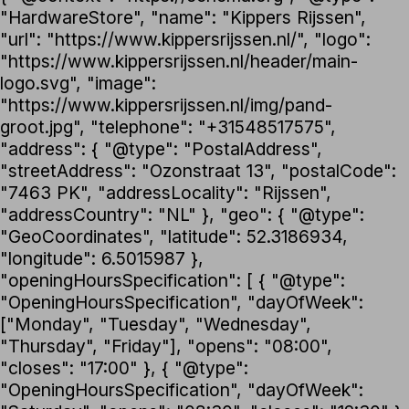
"HardwareStore", "name": "Kippers Rijssen",
"url": "https://www.kippersrijssen.nl/", "logo":
"https://www.kippersrijssen.nl/header/main-
logo.svg", "image":
"https://www.kippersrijssen.nl/img/pand-
groot.jpg", "telephone": "+31548517575",
"address": { "@type": "PostalAddress",
"streetAddress": "Ozonstraat 13", "postalCode":
"7463 PK", "addressLocality": "Rijssen",
"addressCountry": "NL" }, "geo": { "@type":
"GeoCoordinates", "latitude": 52.3186934,
"longitude": 6.5015987 },
"openingHoursSpecification": [ { "@type":
"OpeningHoursSpecification", "dayOfWeek":
["Monday", "Tuesday", "Wednesday",
"Thursday", "Friday"], "opens": "08:00",
"closes": "17:00" }, { "@type":
"OpeningHoursSpecification", "dayOfWeek":