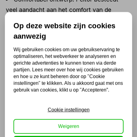
veel aandacht aan het comfort van de
gebruikers. De gehoorbeschermers zijn vaak
Op deze website zijn cookies
voorzien van zachte kussens en verstelbare
aanwezig
hoofdbanden, zodat ze comfortabel
Wij gebruiken cookies om uw gebruikservaring te
gedragen kunnen worden, zelfs tijdens
optimaliseren, het webverkeer te analyseren en
langdurig gebruik. Dit helpt vermoeidheid te
gerichte advertenties te kunnen tonen via derde
partijen. Lees meer over hoe wij cookies gebruiken
verminderen en zorgt ervoor dat de
en hoe u ze kunt beheren door op "Cookie
gehoorbeschermers goed op hun plaats
instellingen" te klikken. Als u akkoord gaat met ons
gebruik van cookies, klikt u op "Accepteren”.
blijven zitten.
Diverse modellen: Peltor biedt een breed
Cookie instellingen
scala aan gehoorbeschermers om aan
verschillende behoeften te voldoen. Ze
Weigeren
hebben producten voor zowel professioneel