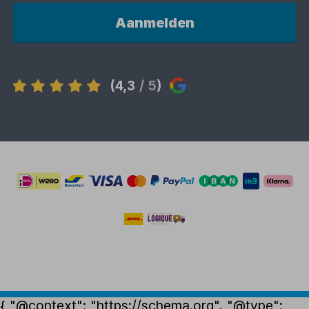
Aanmelden
(4,3
/ 5
)
{ "@context": "https://schema.org", "@type":