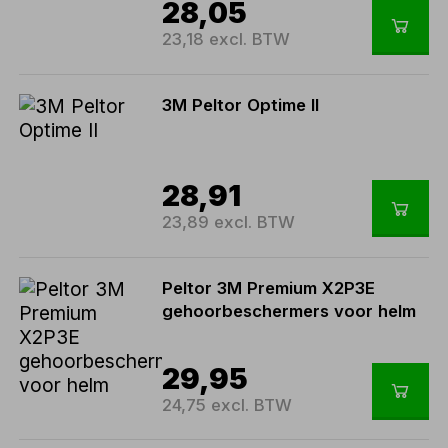
28,05
23,18 excl. BTW
3M Peltor Optime II
28,91
23,89 excl. BTW
Peltor 3M Premium X2P3E
gehoorbeschermers voor helm
29,95
24,75 excl. BTW