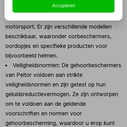
Accepteren
gebruik in industriële omgevingen als voor
recreatieve activiteiten, zoals jagen of
motorsport. Er zijn verschillende modellen
beschikbaar, waaronder oorbeschermers,
oordopjes en specifieke producten voor
bijvoorbeeld helmen.
Veiligheidsnormen: De gehoorbeschermers
van Peltor voldoen aan strikte
veiligheidsnormen en zijn getest op hun
geluidsreductievermogen. Ze zijn ontworpen
om te voldoen aan de geldende
voorschriften en normen voor
gehoorbescherming, waardoor u erop kunt