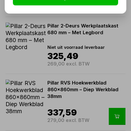
229,00 excl. BTW
Pillar 2-Deurs Werkplaatskast
680 mm – Met Legbord
Niet uit voorraad leverbaar
325,49
269,00 excl. BTW
Pillar RVS Hoekwerkblad
860x860mm – Diep Werkblad
38mm
337,59
279,00 excl. BTW