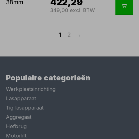
422,29
349,00 excl. BTW
1
2
Populaire categorieën
Werkplaatsinrichting
Lasapparaat
Tig lasapparaat
Aggregaat
Hefbrug
Motorlift