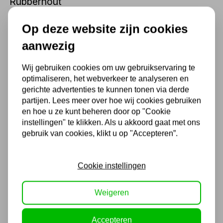
143,99
Op deze website zijn cookies
119,00 excl. BTW
aanwezig
Wij gebruiken cookies om uw gebruikservaring te
Pillar Hoekwerkblad Rubberhout
optimaliseren, het webverkeer te analyseren en
860x860mm – Diep Werkblad
gerichte advertenties te kunnen tonen via derde
38mm
partijen. Lees meer over hoe wij cookies gebruiken
en hoe u ze kunt beheren door op "Cookie
252,89
instellingen" te klikken. Als u akkoord gaat met ons
gebruik van cookies, klikt u op "Accepteren”.
209,00 excl. BTW
Cookie instellingen
Pillar Werkblad Rubberhout
1360mm – Diep Werkblad 38mm
Weigeren
277,09
Accepteren