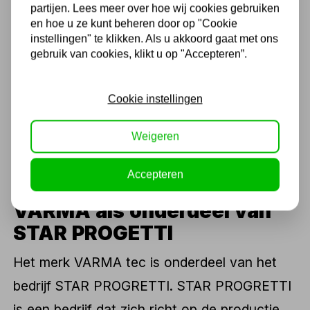
partijen. Lees meer over hoe wij cookies gebruiken
Bovendien zijn infraroodverwarmers vaak stil
en hoe u ze kunt beheren door op "Cookie
in gebruik en veroorzaken ze geen
instellingen" te klikken. Als u akkoord gaat met ons
gebruik van cookies, klikt u op "Accepteren”.
luchtcirculatie of tocht, wat ze comfortabel
maakt voor gebruikers. Ze kunnen ook een
Cookie instellingen
goede optie zijn voor mensen met allergieën,
omdat ze geen stofdeeltjes of allergenen in
Weigeren
de lucht verspreiden.
Accepteren
VARMA als onderdeel van
STAR PROGETTI
Het merk VARMA tec is onderdeel van het
bedrijf STAR PROGRETTI. STAR PROGRETTI
is een bedrijf dat zich richt op de productie