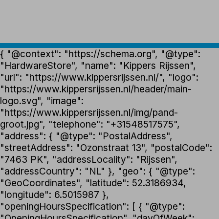
{ "@context": "https://schema.org", "@type":
"HardwareStore", "name": "Kippers Rijssen",
"url": "https://www.kippersrijssen.nl/", "logo":
"https://www.kippersrijssen.nl/header/main-
logo.svg", "image":
"https://www.kippersrijssen.nl/img/pand-
groot.jpg", "telephone": "+31548517575",
"address": { "@type": "PostalAddress",
"streetAddress": "Ozonstraat 13", "postalCode":
"7463 PK", "addressLocality": "Rijssen",
"addressCountry": "NL" }, "geo": { "@type":
"GeoCoordinates", "latitude": 52.3186934,
"longitude": 6.5015987 },
"openingHoursSpecification": [ { "@type":
"OpeningHoursSpecification", "dayOfWeek":