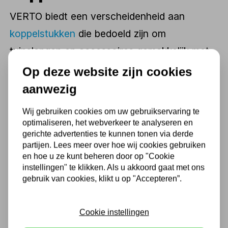
VERTO biedt een verscheidenheid aan
koppelstukken
die bedoeld zijn om
tuinslangen en accessoires gemakkelijk met
elkaar te verbinden. Deze koppelstukken zijn
Op deze website zijn cookies
ontworpen om lekvrije en stevige
aanwezig
verbindingen te creëren, zodat je zonder
Wij gebruiken cookies om uw gebruikservaring te
gedoe kunt genieten van een optimale
optimaliseren, het webverkeer te analyseren en
gerichte advertenties te kunnen tonen via derde
waterstroom in je tuin.
partijen. Lees meer over hoe wij cookies gebruiken
en hoe u ze kunt beheren door op "Cookie
instellingen" te klikken. Als u akkoord gaat met ons
De koppelstukken van VERTO zijn doorgaans
gebruik van cookies, klikt u op "Accepteren”.
gemaakt van duurzame materialen zoals
messing, kunststof of rubber. Deze
Cookie instellingen