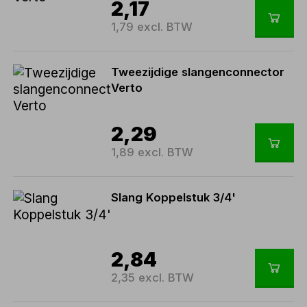
2,17
1,79 excl. BTW
Tweezijdige slangenconnector
Verto
2,29
1,89 excl. BTW
Slang Koppelstuk 3/4'
2,84
2,35 excl. BTW