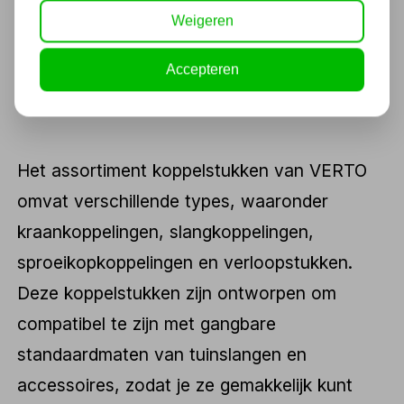
materialen zijn bestand tegen de elementen,
Weigeren
waardoor de koppelstukken lang meegaan en
bestand zijn tegen slijtage, corrosie en
Accepteren
andere vormen van schade.
Het assortiment koppelstukken van VERTO
omvat verschillende types, waaronder
kraankoppelingen, slangkoppelingen,
sproeikopkoppelingen en verloopstukken.
Deze koppelstukken zijn ontworpen om
compatibel te zijn met gangbare
standaardmaten van tuinslangen en
accessoires, zodat je ze gemakkelijk kunt