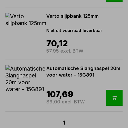
Verto slijpbank 125mm
Niet uit voorraad leverbaar
70,12
57,95 excl. BTW
Automatische Slanghaspel 20m
voor water - 15G891
107,69
89,00 excl. BTW
1