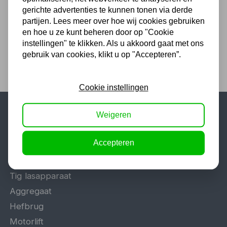
5,51
gerichte advertenties te kunnen tonen via derde
4,55 excl. BTW
partijen. Lees meer over hoe wij cookies gebruiken
en hoe u ze kunt beheren door op "Cookie
instellingen" te klikken. Als u akkoord gaat met ons
gebruik van cookies, klikt u op "Accepteren”.
Cookie instellingen
Weigeren
Populaire categorieën
Accepteren
Werkplaatsinrichting
Lasapparaat
Tig lasapparaat
Aggregaat
Hefbrug
Motorlift