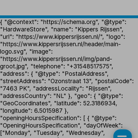
{ "@context": "https://schema.org", "@type":
"HardwareStore", "name": "Kippers Rijssen",
"url": "https://www.kippersrijssen.nl/", "logo":
"https://www.kippersrijssen.nl/header/main-
logo.svg", "image":
"https://www.kippersrijssen.nl/img/pand-
groot.jpg", "telephone": "+31548517575",
"address": { "@type": "PostalAddress",
"streetAddress": "Ozonstraat 13", "postalCode":
"7463 PK", "addressLocality": "Rijssen",
"addressCountry": "NL" }, "geo": { "@type":
"GeoCoordinates", "latitude": 52.3186934,
"longitude": 6.5015987 },
"openingHoursSpecification": [ { "@type":
"OpeningHoursSpecification", "dayOfWeek":
["Monday", "Tuesday", "Wednesday",