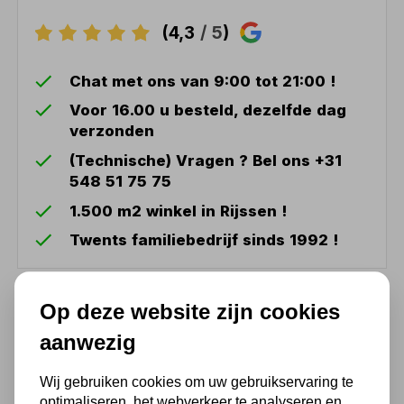
(4,3
/ 5
)
Chat met ons van 9:00 tot 21:00 !
Voor 16.00 u besteld, dezelfde dag
verzonden
(Technische) Vragen ? Bel ons +31
548 51 75 75
1.500 m2 winkel in Rijssen !
Twents familiebedrijf sinds 1992 !
Ook handig
Op deze website zijn cookies
aanwezig
Seneca dop 6 kant 1/2 '' 29
mm professioneel
Wij gebruiken cookies om uw gebruikservaring te
optimaliseren, het webverkeer te analyseren en