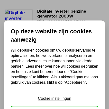
Digitale inverter benzine
generator 2000W
Niet uit voorraad leverbaar
786,50
Op deze website zijn cookies
650,00 excl. BTW
aanwezig
Wij gebruiken cookies om uw gebruikservaring te
Invertergenerator 4 kW
optimaliseren, het webverkeer te analyseren en
Benzine - Noodstroom
gerichte advertenties te kunnen tonen via derde
Generator
partijen. Lees meer over hoe wij cookies gebruiken
786,50
en hoe u ze kunt beheren door op "Cookie
instellingen" te klikken. Als u akkoord gaat met ons
650,00 excl. BTW
gebruik van cookies, klikt u op "Accepteren”.
Invertergenerator 3 kW
Cookie instellingen
benzine - Noodstroom
Generator