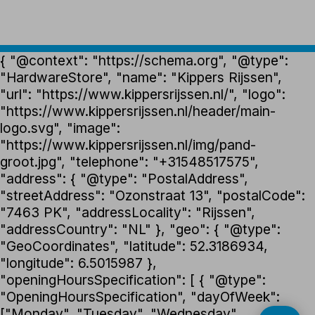
{ "@context": "https://schema.org", "@type":
"HardwareStore", "name": "Kippers Rijssen",
"url": "https://www.kippersrijssen.nl/", "logo":
"https://www.kippersrijssen.nl/header/main-
logo.svg", "image":
"https://www.kippersrijssen.nl/img/pand-
groot.jpg", "telephone": "+31548517575",
"address": { "@type": "PostalAddress",
"streetAddress": "Ozonstraat 13", "postalCode":
"7463 PK", "addressLocality": "Rijssen",
"addressCountry": "NL" }, "geo": { "@type":
"GeoCoordinates", "latitude": 52.3186934,
"longitude": 6.5015987 },
"openingHoursSpecification": [ { "@type":
"OpeningHoursSpecification", "dayOfWeek":
["Monday", "Tuesday", "Wednesday",