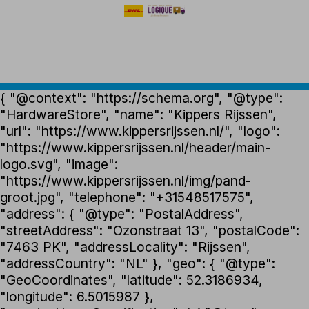
{ "@context": "https://schema.org", "@type":
"HardwareStore", "name": "Kippers Rijssen",
"url": "https://www.kippersrijssen.nl/", "logo":
"https://www.kippersrijssen.nl/header/main-
logo.svg", "image":
"https://www.kippersrijssen.nl/img/pand-
groot.jpg", "telephone": "+31548517575",
"address": { "@type": "PostalAddress",
"streetAddress": "Ozonstraat 13", "postalCode":
"7463 PK", "addressLocality": "Rijssen",
"addressCountry": "NL" }, "geo": { "@type":
"GeoCoordinates", "latitude": 52.3186934,
"longitude": 6.5015987 },