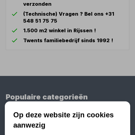
verzonden
(Technische) Vragen ? Bel ons +31
548 51 75 75
1.500 m2 winkel in Rijssen !
Twents familiebedrijf sinds 1992 !
Populaire categorieën
Werkplaatsinrichting
Op deze website zijn cookies
Lasapparaat
aanwezig
Tig lasapparaat
Aggregaat