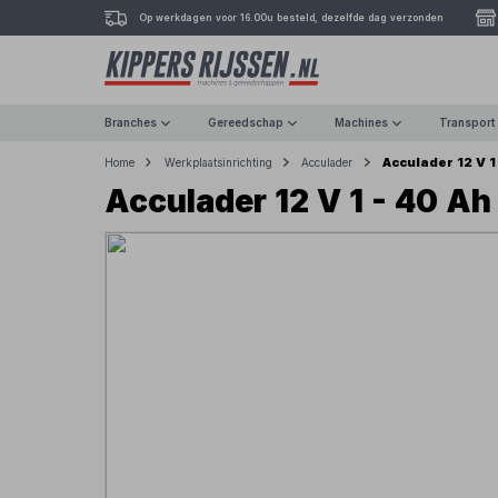
Op werkdagen voor 16.00u besteld, dezelfde dag verzonden
Branches
Gereedschap
Machines
Transport
Acculader 12 V 1
Home
Werkplaatsinrichting
Acculader
Acculader 12 V 1 - 40 Ah