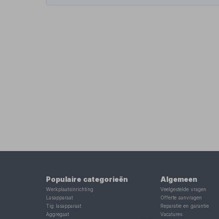
Populaire categorieën
Algemeen
Werkplaatsinrichting
Veelgestelde vragen
Lasapparaat
Offerte aanvragen
Tig lasapparaat
Reparatie en garantie
Aggregaat
Vacatures