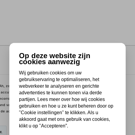
Op deze website zijn
cookies aanwezig
Wij gebruiken cookies om uw
gebruikservaring te optimaliseren, het
webverkeer te analyseren en gerichte
Ah, zoals voor motorfietsen en andere kleine voertuigen. Geschikt
advertenties te kunnen tonen via derde
e accu's opladen door de Force-modus. Door de ingebouwde
ecorrodeerde accu's automatisch repareren. De geïntegreerde
partijen. Lees meer over hoe wij cookies
and van de omgevingstemperatuur. Met deze acculader kun je alle
gebruiken en hoe u ze kunt beheren door op
 de accu laten zonder dat deze overbelast raakt. Wordt geleverd
"Cookie instellingen" te klikken. Als u
akkoord gaat met ons gebruik van cookies,
klikt u op "Accepteren”.
t.