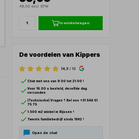
48,00 excl. BTW
In winkelwagen
De voordelen van Kippers
(4,3
/ 5
)
Chat met ons van 9:00 tot 21:00 !
Voor 16.00 u besteld, dezelfde dag
verzonden
(Technische) Vragen ? Bel ons +31 548 51
75 75
1.500 m2 winkel in Rijssen !
Twents familiebedrijf sinds 1992 !
Open de chat