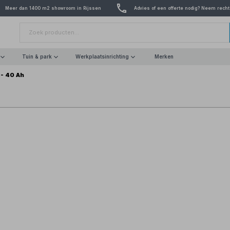
Meer dan 1400 m2 showroom in Rijssen
Advies of een offerte nodig? Neem recht
Tuin & park
Werkplaatsinrichting
Merken
 - 40 Ah