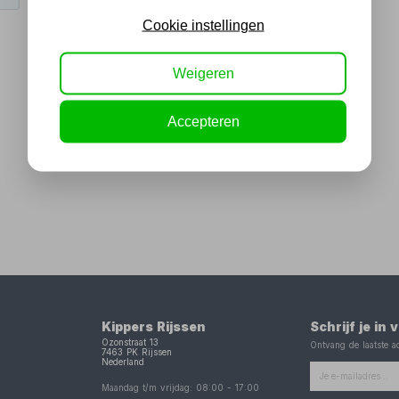
Cookie instellingen
Weigeren
Accepteren
Kippers Rijssen
Schrijf je in
Ozonstraat 13
Ontvang de laatste ac
7463 PK
Rijssen
Nederland
Maandag t/m vrijdag:
08:00
-
17:00