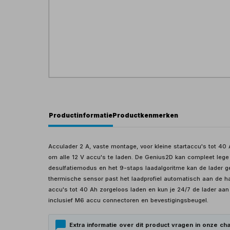
Productinformatie
Productkenmerken
Acculader 2 A, vaste montage, voor kleine startaccu's tot 40 
om alle 12 V accu's te laden. De Genius2D kan compleet leg
desulfatiemodus en het 9-staps laadalgoritme kan de lader g
thermische sensor past het laadprofiel automatisch aan de h
accu's tot 40 Ah zorgeloos laden en kun je 24/7 de lader aan
inclusief M6 accu connectoren en bevestigingsbeugel.
Extra informatie over dit product vragen in onze cha