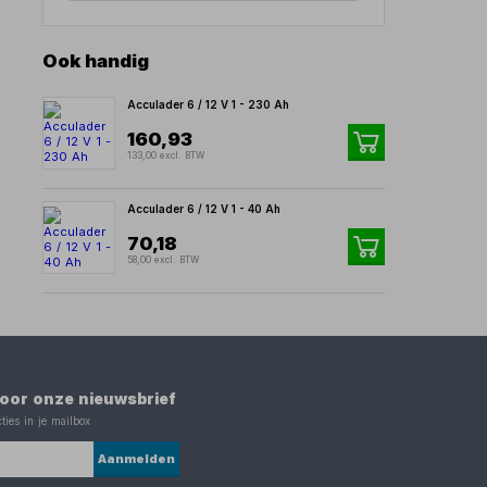
Ook handig
Acculader 6 / 12 V 1 - 230 Ah
160,93
133,00 excl. BTW
Acculader 6 / 12 V 1 - 40 Ah
70,18
58,00 excl. BTW
 voor onze nieuwsbrief
ties in je mailbox
Aanmelden