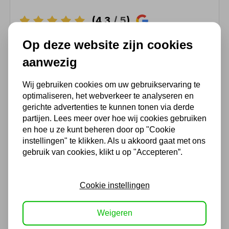
(4,3
/ 5
)
Op deze website zijn cookies
Chat met ons van 9:00 tot 21:00 !
aanwezig
Voor 16.00 u besteld, dezelfde dag
verzonden
Wij gebruiken cookies om uw gebruikservaring te
(Technische) Vragen ? Bel ons +31
optimaliseren, het webverkeer te analyseren en
548 51 75 75
gerichte advertenties te kunnen tonen via derde
partijen. Lees meer over hoe wij cookies gebruiken
1.500 m2 winkel in Rijssen !
en hoe u ze kunt beheren door op "Cookie
Twents familiebedrijf sinds 1992 !
instellingen" te klikken. Als u akkoord gaat met ons
gebruik van cookies, klikt u op "Accepteren”.
Ook handig
Cookie instellingen
Elektrische Taparm M3 tot
M16 - 1000mm
Weigeren