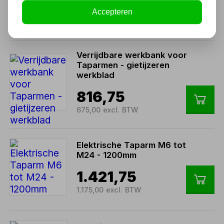
1.331,00
Accepteren
1.100,00 excl. BTW
Verrijdbare werkbank voor
Taparmen - gietijzeren
werkblad
816,75
675,00 excl. BTW
Elektrische Taparm M6 tot
M24 - 1200mm
1.421,75
1.175,00 excl. BTW