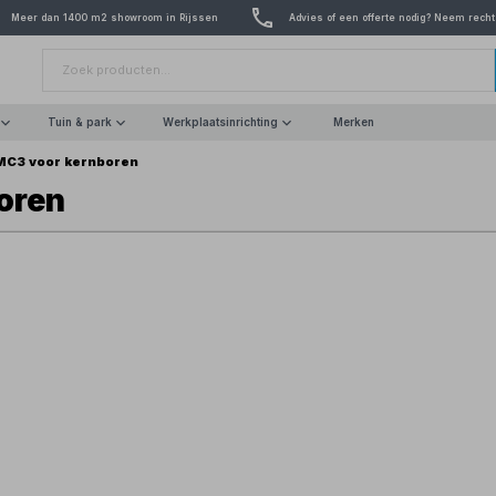
Meer dan 1400 m2 showroom in Rijssen
Advies of een offerte nodig? Neem recht
Tuin & park
Werkplaatsinrichting
Merken
MC3 voor kernboren
oren