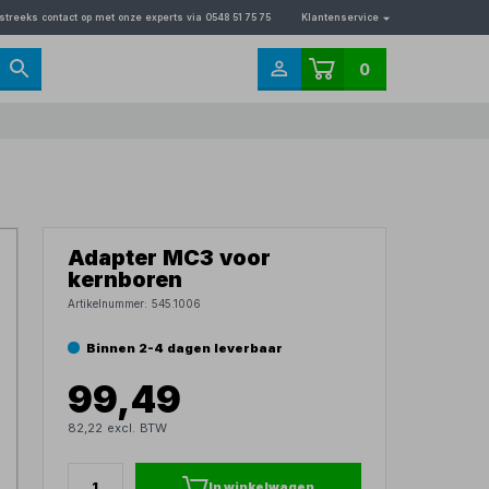
streeks contact op met onze experts via 0548 51 75 75
Klantenservice
0
Adapter MC3 voor
kernboren
Artikelnummer:
545.1006
Binnen 2-4 dagen leverbaar
99,49
82,22 excl. BTW
In winkelwagen