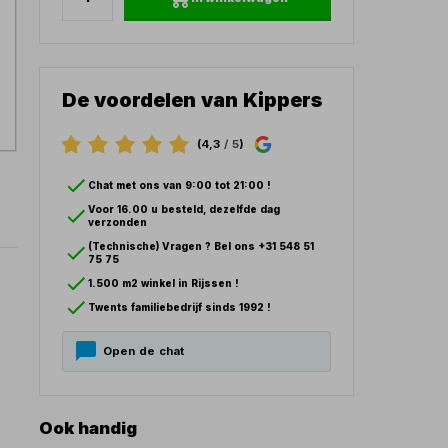
De voordelen van Kippers
(4,3
/ 5
)
Chat met ons van 9:00 tot 21:00 !
Voor 16.00 u besteld, dezelfde dag
verzonden
(Technische) Vragen ? Bel ons +31 548 51
75 75
1.500 m2 winkel in Rijssen !
Twents familiebedrijf sinds 1992 !
Open de chat
Ook handig