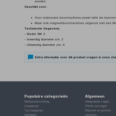
worden.
Geschikt voor:
Voor stationaire boormachines.zowel tafel als kolo
Maar ook magneetboormachines uitgerust met een Mo
Technische Gegevens:
- Model: MK 3
- Inwendig diameter cm: 2
- Uitwendig diameter cm: 4
Extra informatie over dit product vragen in onze cha
Populaire categorieën
Algemeen
Werkplaatsinrichting
Veelgestelde vragen
Lasapparaat
Offerte aanvragen
Tig lasapparaat
Reparatie en garantie
Aggregaat
Vacatures