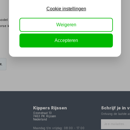
Cookie instellingen
mmodel MK2, MK3 of MK4.
Weigeren
rse konus aansluiting
Accepteren
t.
Kippers Rijssen
Schrijf je in
Ozonstraat 13
Ontvang de laatste ac
7463 PK
Rijssen
Nederland
Maandag t/m vrijdag:
08:00
-
17:00