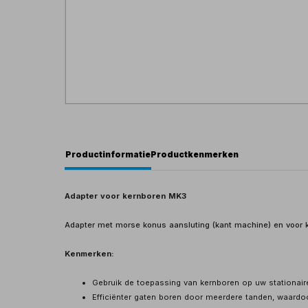
Productinformatie
Productkenmerken
Adapter voor kernboren MK3
Adapter met morse konus aansluting (kant machine) en voor
Kenmerken:
Gebruik de toepassing van kernboren op uw stationai
Efficiënter gaten boren door meerdere tanden, waard