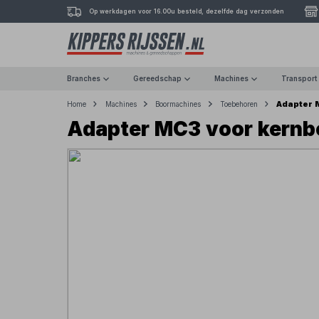
Op werkdagen voor 16.00u besteld, dezelfde dag verzonden
Branches
Gereedschap
Machines
Transport
Adapter 
Home
Machines
Boormachines
Toebehoren
Adapter MC3 voor kernb