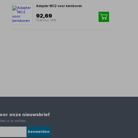
Adapter MC2 voor kernboren
92,69
76,60 excl. BTW
 voor onze nieuwsbrief
ties in je mailbox
Aanmelden