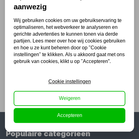
199,65
aanwezig
165,00 excl. BTW
Wij gebruiken cookies om uw gebruikservaring te
optimaliseren, het webverkeer te analyseren en
gerichte advertenties te kunnen tonen via derde
Aluminium dubbele trap 6
partijen. Lees meer over hoe wij cookies gebruiken
treden
en hoe u ze kunt beheren door op "Cookie
Niet uit voorraad leverbaar
instellingen" te klikken. Als u akkoord gaat met ons
272,25
gebruik van cookies, klikt u op "Accepteren”.
225,00 excl. BTW
Cookie instellingen
Weigeren
Accepteren
Populaire categorieën