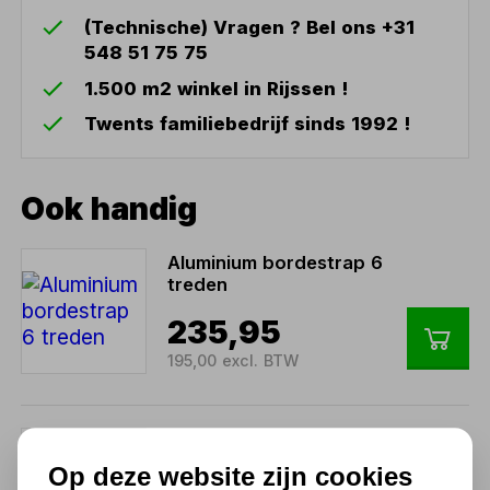
(Technische) Vragen ? Bel ons +31
548 51 75 75
1.500 m2 winkel in Rijssen !
Twents familiebedrijf sinds 1992 !
Ook handig
Aluminium bordestrap 6
treden
235,95
195,00 excl. BTW
Aluminium dubbele trap 4
treden
Op deze website zijn cookies