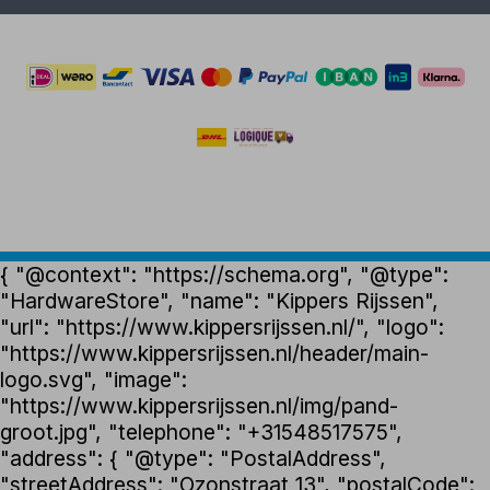
{ "@context": "https://schema.org", "@type":
"HardwareStore", "name": "Kippers Rijssen",
"url": "https://www.kippersrijssen.nl/", "logo":
"https://www.kippersrijssen.nl/header/main-
logo.svg", "image":
"https://www.kippersrijssen.nl/img/pand-
groot.jpg", "telephone": "+31548517575",
"address": { "@type": "PostalAddress",
"streetAddress": "Ozonstraat 13", "postalCode":