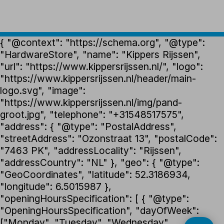
{ "@context": "https://schema.org", "@type":
"HardwareStore", "name": "Kippers Rijssen",
"url": "https://www.kippersrijssen.nl/", "logo":
"https://www.kippersrijssen.nl/header/main-
logo.svg", "image":
"https://www.kippersrijssen.nl/img/pand-
groot.jpg", "telephone": "+31548517575",
"address": { "@type": "PostalAddress",
"streetAddress": "Ozonstraat 13", "postalCode":
"7463 PK", "addressLocality": "Rijssen",
"addressCountry": "NL" }, "geo": { "@type":
"GeoCoordinates", "latitude": 52.3186934,
"longitude": 6.5015987 },
"openingHoursSpecification": [ { "@type":
"OpeningHoursSpecification", "dayOfWeek":
["Monday", "Tuesday", "Wednesday",