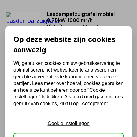
Lasdampafzuigtafel mobiel
0.75kW 1000 m³/h
Niet uit voorraad leverbaar
2.722,50
Op deze website zijn cookies
2.250,00 excl. BTW
aanwezig
Wij gebruiken cookies om uw gebruikservaring te
Bomaksan Mobiele
optimaliseren, het webverkeer te analyseren en
lasdampafzuiging 0,75 kW
gerichte advertenties te kunnen tonen via derde
1950 m³/u
partijen. Lees meer over hoe wij cookies gebruiken
Niet uit voorraad leverbaar
en hoe u ze kunt beheren door op "Cookie
2.117,50
instellingen" te klikken. Als u akkoord gaat met ons
1.750,00 excl. BTW
gebruik van cookies, klikt u op "Accepteren”.
Cookie instellingen
Mobiele lasdampafzuiging
0,75 kW 2200 m³/u