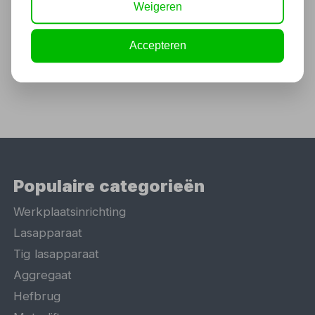
Weigeren
3.236,75
2.675,00 excl. BTW
Accepteren
Populaire categorieën
Werkplaatsinrichting
Lasapparaat
Tig lasapparaat
Aggregaat
Hefbrug