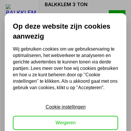
BALKKLEM 3 TON
90,75
75,00 excl. BTW
Op deze website zijn cookies
aanwezig
Wij gebruiken cookies om uw gebruikservaring te
BALKKLEM 5 TON
optimaliseren, het webverkeer te analyseren en
gerichte advertenties te kunnen tonen via derde
102,85
partijen. Lees meer over hoe wij cookies gebruiken
85,00 excl. BTW
en hoe u ze kunt beheren door op "Cookie
instellingen" te klikken. Als u akkoord gaat met ons
gebruik van cookies, klikt u op "Accepteren”.
BALKKLEM 2 TON
Cookie instellingen
66,55
55,00 excl. BTW
Weigeren