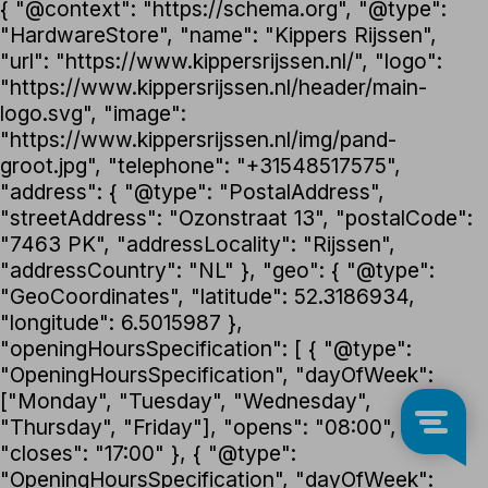
{ "@context": "https://schema.org", "@type":
"HardwareStore", "name": "Kippers Rijssen",
"url": "https://www.kippersrijssen.nl/", "logo":
"https://www.kippersrijssen.nl/header/main-
logo.svg", "image":
"https://www.kippersrijssen.nl/img/pand-
groot.jpg", "telephone": "+31548517575",
"address": { "@type": "PostalAddress",
"streetAddress": "Ozonstraat 13", "postalCode":
"7463 PK", "addressLocality": "Rijssen",
"addressCountry": "NL" }, "geo": { "@type":
"GeoCoordinates", "latitude": 52.3186934,
"longitude": 6.5015987 },
"openingHoursSpecification": [ { "@type":
"OpeningHoursSpecification", "dayOfWeek":
["Monday", "Tuesday", "Wednesday",
"Thursday", "Friday"], "opens": "08:00",
"closes": "17:00" }, { "@type":
"OpeningHoursSpecification", "dayOfWeek":