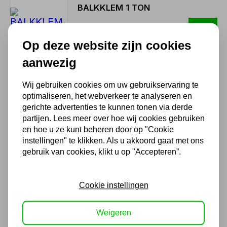
BALKKLEM 1 TON
42,35
35,00 excl. BTW
Op deze website zijn cookies
aanwezig
Wij gebruiken cookies om uw gebruikservaring te
BALKKLEM 3 TON
optimaliseren, het webverkeer te analyseren en
gerichte advertenties te kunnen tonen via derde
90,75
partijen. Lees meer over hoe wij cookies gebruiken
75,00 excl. BTW
en hoe u ze kunt beheren door op "Cookie
instellingen" te klikken. Als u akkoord gaat met ons
gebruik van cookies, klikt u op "Accepteren”.
BALKKLEM 2 TON
Cookie instellingen
66,55
55,00 excl. BTW
Weigeren