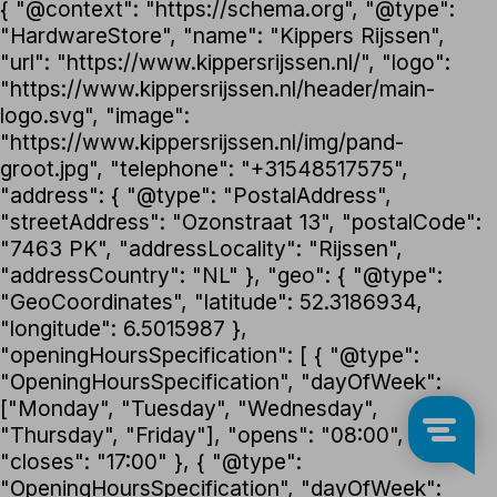
{ "@context": "https://schema.org", "@type":
"HardwareStore", "name": "Kippers Rijssen",
"url": "https://www.kippersrijssen.nl/", "logo":
"https://www.kippersrijssen.nl/header/main-
logo.svg", "image":
"https://www.kippersrijssen.nl/img/pand-
groot.jpg", "telephone": "+31548517575",
"address": { "@type": "PostalAddress",
"streetAddress": "Ozonstraat 13", "postalCode":
"7463 PK", "addressLocality": "Rijssen",
"addressCountry": "NL" }, "geo": { "@type":
"GeoCoordinates", "latitude": 52.3186934,
"longitude": 6.5015987 },
"openingHoursSpecification": [ { "@type":
"OpeningHoursSpecification", "dayOfWeek":
["Monday", "Tuesday", "Wednesday",
"Thursday", "Friday"], "opens": "08:00",
"closes": "17:00" }, { "@type":
"OpeningHoursSpecification", "dayOfWeek":