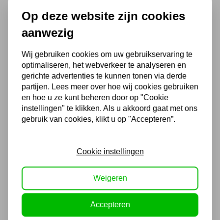
Twents familiebedrijf sinds 1992 !
Op deze website zijn cookies
aanwezig
Ook handig
Wij gebruiken cookies om uw gebruikservaring te
optimaliseren, het webverkeer te analyseren en
Blindklinknagel
gerichte advertenties te kunnen tonen via derde
aluminium/staal 4,8 mm 10 -
partijen. Lees meer over hoe wij cookies gebruiken
12 mm 500st. doos
en hoe u ze kunt beheren door op "Cookie
instellingen" te klikken. Als u akkoord gaat met ons
74,10
gebruik van cookies, klikt u op "Accepteren”.
61,24 excl. BTW
Cookie instellingen
Blindklinknagel
aluminium/staal 4,8 mm 15 -
Weigeren
20 mm 250st. doos
55,72
Accepteren
46,05 excl. BTW