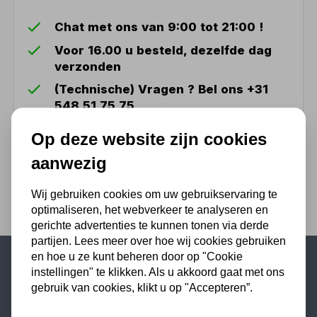
Chat met ons van 9:00 tot 21:00 !
Voor 16.00 u besteld, dezelfde dag
verzonden
(Technische) Vragen ? Bel ons +31
548 51 75 75
1.500 m2 winkel in Rijssen !
Op deze website zijn cookies
Twents familiebedrijf sinds 1992 !
aanwezig
Wij gebruiken cookies om uw gebruikservaring te
optimaliseren, het webverkeer te analyseren en
gerichte advertenties te kunnen tonen via derde
partijen. Lees meer over hoe wij cookies gebruiken
en hoe u ze kunt beheren door op "Cookie
instellingen" te klikken. Als u akkoord gaat met ons
Populaire categorieën
gebruik van cookies, klikt u op "Accepteren”.
Werkplaatsinrichting