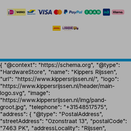
{ "@context": "https://schema.org", "@type":
"HardwareStore", "name": "Kippers Rijssen",
"url": "https://www.kippersrijssen.nl/", "logo":
"https://www.kippersrijssen.nl/header/main-
logo.svg", "image":
"https://www.kippersrijssen.nl/img/pand-
groot.jpg", "telephone": "+31548517575",
"address": { "@type": "PostalAddress",
"streetAddress": "Ozonstraat 13", "postalCode":
"7463 PK", "addressLocality": "Rijssen",