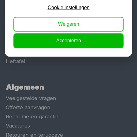
Lasapparaat
Cookie instellingen
Tig lasapparaat
Weigeren
Aggregaat
Hefbrug
Accepteren
Motorlift
Schaarlift
Heftafel
Algemeen
Veelgestelde vragen
Offerte aanvragen
Reparatie en garantie
Vacatures
Retouren en teruggave