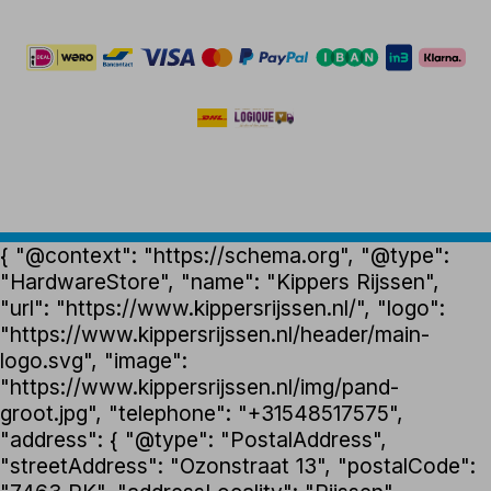
{ "@context": "https://schema.org", "@type":
"HardwareStore", "name": "Kippers Rijssen",
"url": "https://www.kippersrijssen.nl/", "logo":
"https://www.kippersrijssen.nl/header/main-
logo.svg", "image":
"https://www.kippersrijssen.nl/img/pand-
groot.jpg", "telephone": "+31548517575",
"address": { "@type": "PostalAddress",
"streetAddress": "Ozonstraat 13", "postalCode":