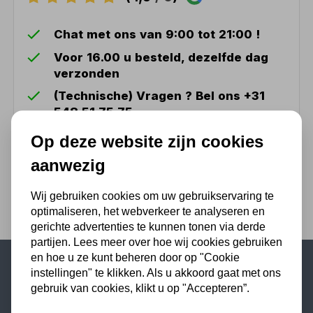
Chat met ons van 9:00 tot 21:00 !
Voor 16.00 u besteld, dezelfde dag
verzonden
(Technische) Vragen ? Bel ons +31
548 51 75 75
1.500 m2 winkel in Rijssen !
Op deze website zijn cookies
Twents familiebedrijf sinds 1992 !
aanwezig
Wij gebruiken cookies om uw gebruikservaring te
optimaliseren, het webverkeer te analyseren en
gerichte advertenties te kunnen tonen via derde
partijen. Lees meer over hoe wij cookies gebruiken
en hoe u ze kunt beheren door op "Cookie
instellingen" te klikken. Als u akkoord gaat met ons
Populaire categorieën
gebruik van cookies, klikt u op "Accepteren”.