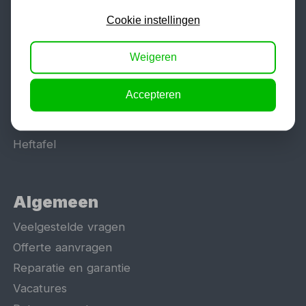
Werkplaatsinrichting
Lasapparaat
Cookie instellingen
Tig lasapparaat
Weigeren
Aggregaat
Hefbrug
Accepteren
Motorlift
Schaarlift
Heftafel
Algemeen
Veelgestelde vragen
Offerte aanvragen
Reparatie en garantie
Vacatures