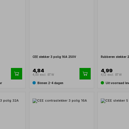
CEE stekker 3 polig 16A 250V
Rubberen stekker 
4,84
4,99
4,00 excl. BTW
4,12 excl. BTW
ar
Binnen 2-4 dagen
Uit voorraad le