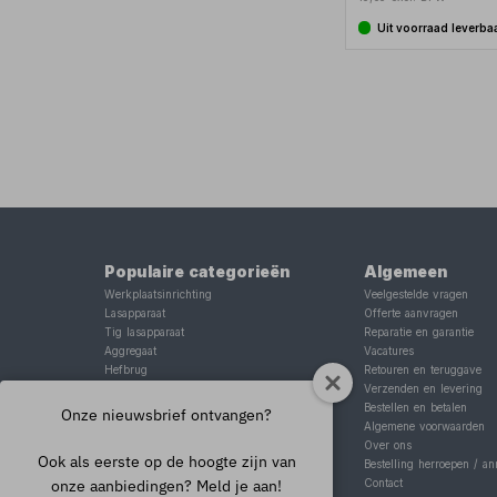
Uit voorraad leverba
Populaire categorieën
Algemeen
Werkplaatsinrichting
Veelgestelde vragen
Lasapparaat
Offerte aanvragen
Tig lasapparaat
Reparatie en garantie
Aggregaat
Vacatures
Hefbrug
Retouren en teruggave
Motorlift
Verzenden en levering
Schaarlift
Bestellen en betalen
Onze nieuwsbrief ontvangen?
Heftafel
Algemene voorwaarden
Over ons
Ook als eerste op de hoogte zijn van
Bestelling herroepen / an
onze aanbiedingen? Meld je aan!
Contact