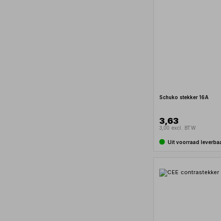
Schuko stekker 16A
3,63
3,00 excl. BTW
Uit voorraad leverba