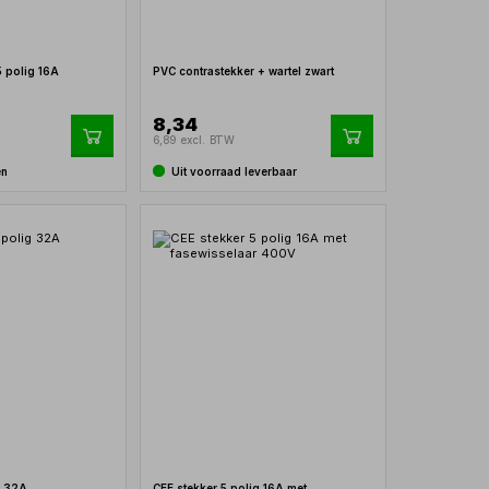
5 polig 16A
PVC contrastekker + wartel zwart
8,34
6,89 excl. BTW
en
Uit voorraad leverbaar
g 32A
CEE stekker 5 polig 16A met