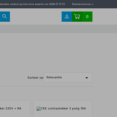
streeks contact op met onze experts via 0548 51 75 75
Klantenservice
0
Sorteer op