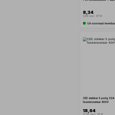
8,34
6,89 excl. BTW
Uit voorraad leverba
CEE stekker 5 polig 32A
fasewisselaar 400V
18,94
15,65 excl. BTW