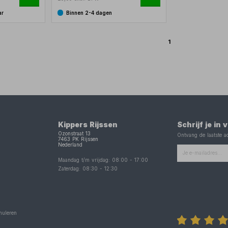
ar
Binnen 2-4 dagen
1
Kippers Rijssen
Schrijf je in
Ozonstraat 13
Ontvang de laatste ac
7463 PK
Rijssen
Nederland
Maandag t/m vrijdag:
08:00
-
17:00
Zaterdag:
08:30
-
12:30
nuleren