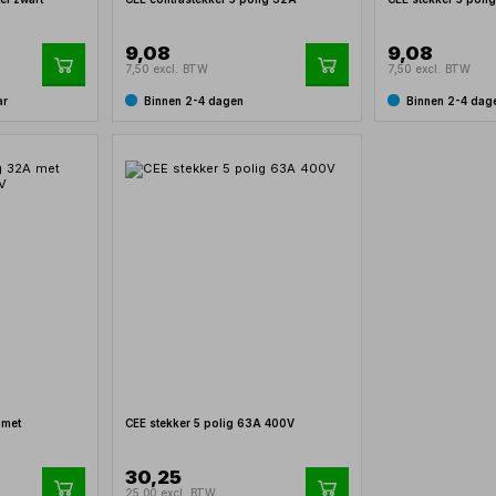
9,08
9,08
7,50 excl. BTW
7,50 excl. BTW
ar
Binnen 2-4 dagen
Binnen 2-4 dag
 met
CEE stekker 5 polig 63A 400V
30,25
25,00 excl. BTW