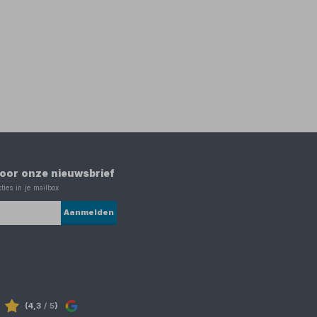
 voor onze nieuwsbrief
ties in je mailbox
Aanmelden
(4,3
/ 5
)