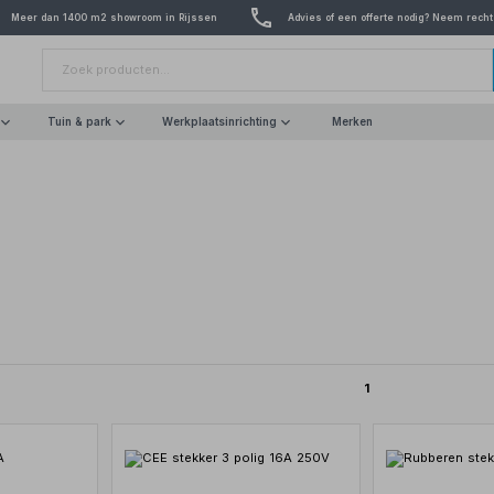
Meer dan 1400 m2 showroom in Rijssen
Advies of een offerte nodig? Neem recht
Tuin & park
Werkplaatsinrichting
Merken
1