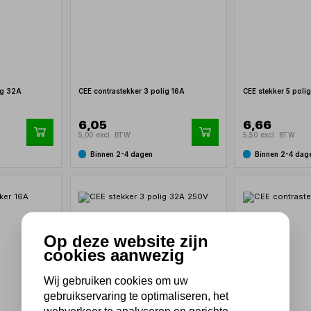
ig 32A
CEE contrastekker 3 polig 16A
CEE stekker 5 poli
6,05
6,66
5,00 excl. BTW
5,50 excl. BTW
Binnen 2-4 dagen
Binnen 2-4 dag
Op deze website zijn
cookies aanwezig
Wij gebruiken cookies om uw
gebruikservaring te optimaliseren, het
webverkeer te analyseren en gerichte