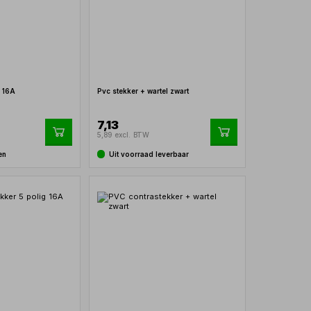
g 16A
Pvc stekker + wartel zwart
7,13
5,89 excl. BTW
en
Uit voorraad leverbaar