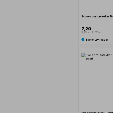
Schuko contrastekker 1
7,20
5,95 excl. BTW
Binnen 2-4 dagen
Pvc contrastekker + wart