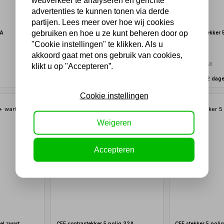
advertenties te kunnen tonen via derde
partijen. Lees meer over hoe wij cookies
gebruiken en hoe u ze kunt beheren door op
6A
CEE stekker 3 polig 32A 250V
CEE contrastekker 
"Cookie instellingen" te klikken. Als u
akkoord gaat met ons gebruik van cookies,
7,87
7,87
6,50 excl. BTW
6,50 excl. BTW
klikt u op "Accepteren”.
Binnen 2-4 dagen
Binnen 1-2 dag
Cookie instellingen
Weigeren
Accepteren
el zwart
CEE contrastekker 5 polig 32A
CEE stekker 5 poli