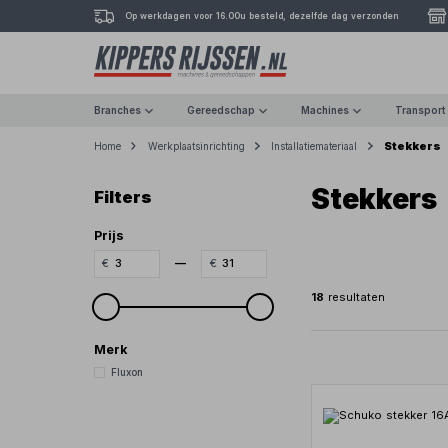
Op werkdagen voor 16.00u besteld, dezelfde dag verzonden
Branches
Gereedschap
Machines
Transport
Stekkers
Home
Werkplaatsinrichting
Installatiemateriaal
Stekkers
Filters
Prijs
—
18
resultaten
Merk
Fluxon