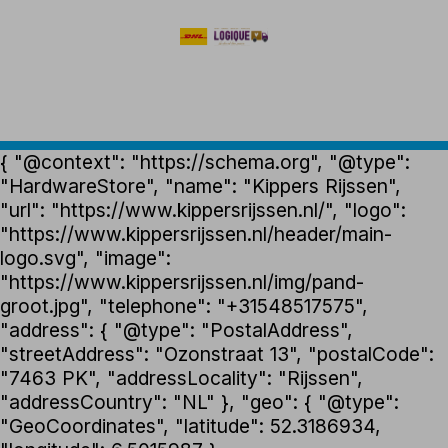
{ "@context": "https://schema.org", "@type":
"HardwareStore", "name": "Kippers Rijssen",
"url": "https://www.kippersrijssen.nl/", "logo":
"https://www.kippersrijssen.nl/header/main-
logo.svg", "image":
"https://www.kippersrijssen.nl/img/pand-
groot.jpg", "telephone": "+31548517575",
"address": { "@type": "PostalAddress",
"streetAddress": "Ozonstraat 13", "postalCode":
"7463 PK", "addressLocality": "Rijssen",
"addressCountry": "NL" }, "geo": { "@type":
"GeoCoordinates", "latitude": 52.3186934,