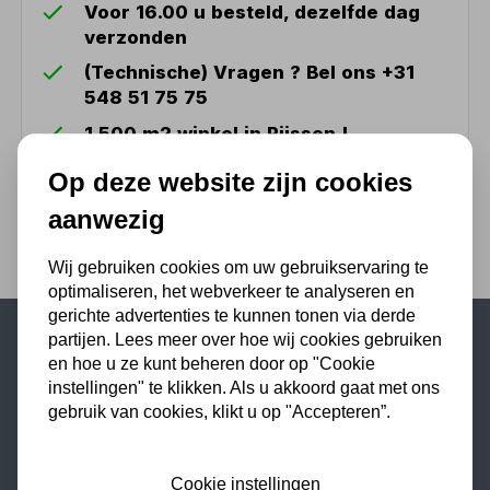
Voor 16.00 u besteld, dezelfde dag
verzonden
(Technische) Vragen ? Bel ons +31
548 51 75 75
1.500 m2 winkel in Rijssen !
Twents familiebedrijf sinds 1992 !
Op deze website zijn cookies
aanwezig
Wij gebruiken cookies om uw gebruikservaring te
optimaliseren, het webverkeer te analyseren en
gerichte advertenties te kunnen tonen via derde
partijen. Lees meer over hoe wij cookies gebruiken
en hoe u ze kunt beheren door op "Cookie
Populaire categorieën
instellingen" te klikken. Als u akkoord gaat met ons
Werkplaatsinrichting
gebruik van cookies, klikt u op "Accepteren”.
Lasapparaat
Tig lasapparaat
Cookie instellingen