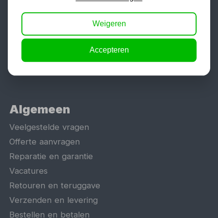
Aggregaat
Weigeren
Hefbrug
Motorlift
Accepteren
Schaarlift
Heftafel
Algemeen
Veelgestelde vragen
Offerte aanvragen
Reparatie en garantie
Vacatures
Retouren en teruggave
Verzenden en levering
Bestellen en betalen