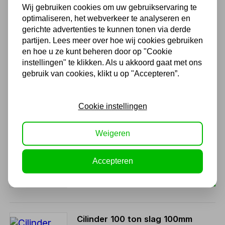
726,00
Wij gebruiken cookies om uw gebruikservaring te
600,00 excl. BTW
optimaliseren, het webverkeer te analyseren en
gerichte advertenties te kunnen tonen via derde
partijen. Lees meer over hoe wij cookies gebruiken
en hoe u ze kunt beheren door op "Cookie
Hydraulische handpomp 700
instellingen" te klikken. Als u akkoord gaat met ons
bar 2000ml - CP700B
gebruik van cookies, klikt u op "Accepteren”.
296,45
245,00 excl. BTW
Cookie instellingen
Weigeren
Cilinder 100 ton slag 150mm
MPC100150
Accepteren
544,50
450,00 excl. BTW
Cilinder 100 ton slag 100mm