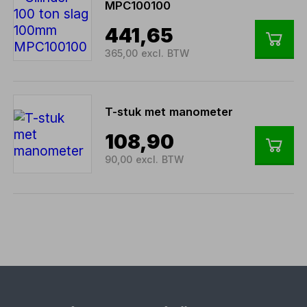
MPC100100
441,65
365,00 excl. BTW
T-stuk met manometer
108,90
90,00 excl. BTW