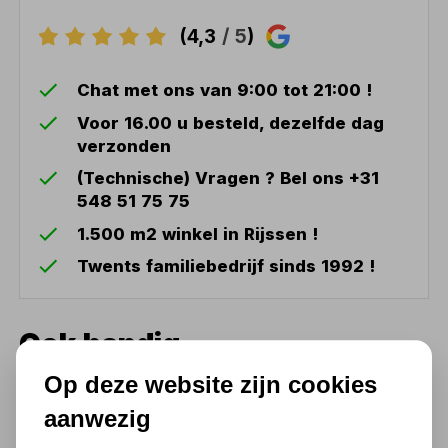
(4,3
/ 5
)
Chat met ons van 9:00 tot 21:00 !
Voor 16.00 u besteld, dezelfde dag
verzonden
(Technische) Vragen ? Bel ons +31
548 51 75 75
1.500 m2 winkel in Rijssen !
Twents familiebedrijf sinds 1992 !
Ook handig
Op deze website zijn cookies
Elektrische Hydraulische
Pomp - TEP700B
aanwezig