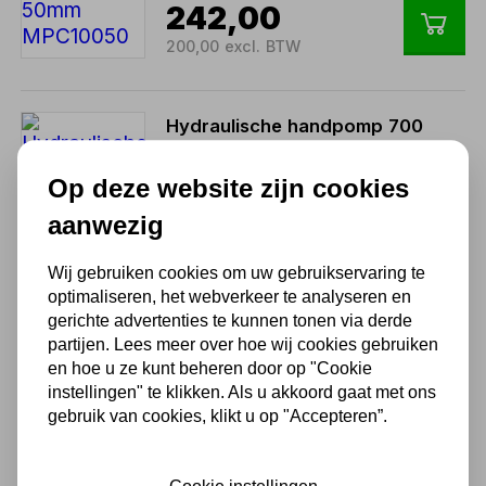
242,00
200,00 excl. BTW
Hydraulische handpomp 700
bar 2000ml - CP700B
Op deze website zijn cookies
296,45
aanwezig
245,00 excl. BTW
Wij gebruiken cookies om uw gebruikservaring te
optimaliseren, het webverkeer te analyseren en
Cilinder 200 ton slag 50mm
MPC20050
gerichte advertenties te kunnen tonen via derde
Niet uit voorraad leverbaar
partijen. Lees meer over hoe wij cookies gebruiken
en hoe u ze kunt beheren door op "Cookie
605,00
instellingen" te klikken. Als u akkoord gaat met ons
500,00 excl. BTW
gebruik van cookies, klikt u op "Accepteren”.