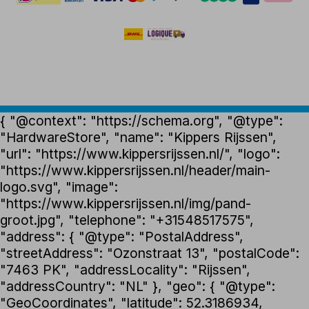
{ "@context": "https://schema.org", "@type":
"HardwareStore", "name": "Kippers Rijssen",
"url": "https://www.kippersrijssen.nl/", "logo":
"https://www.kippersrijssen.nl/header/main-
logo.svg", "image":
"https://www.kippersrijssen.nl/img/pand-
groot.jpg", "telephone": "+31548517575",
"address": { "@type": "PostalAddress",
"streetAddress": "Ozonstraat 13", "postalCode":
"7463 PK", "addressLocality": "Rijssen",
"addressCountry": "NL" }, "geo": { "@type":
"GeoCoordinates", "latitude": 52.3186934,