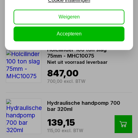
Holcilinder 60 ton slag
Cookie instellingen
150mm - MHC60150
Weigeren
786,50
650,00 excl. BTW
Accepteren
Holcilinder 100 ton slag
75mm - MHC10075
Niet uit voorraad leverbaar
847,00
700,00 excl. BTW
Hydraulische handpomp 700
bar 320ml
139,15
115,00 excl. BTW