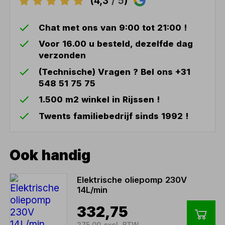
(4,3
/ 5
)
Chat met ons van 9:00 tot 21:00 !
Voor 16.00 u besteld, dezelfde dag
verzonden
(Technische) Vragen ? Bel ons +31
548 51 75 75
1.500 m2 winkel in Rijssen !
Twents familiebedrijf sinds 1992 !
Ook handig
Elektrische oliepomp 230V
14L/min
332,75
275,00 excl. BTW