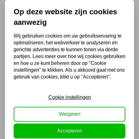
Op deze website zijn cookies
Chat met ons van 9:00 tot 21:00 !
aanwezig
Voor 16.00 u besteld, dezelfde dag
verzonden
Wij gebruiken cookies om uw gebruikservaring te
(Technische) Vragen ? Bel ons +31
optimaliseren, het webverkeer te analyseren en
gerichte advertenties te kunnen tonen via derde
548 51 75 75
partijen. Lees meer over hoe wij cookies gebruiken
1.500 m2 winkel in Rijssen !
en hoe u ze kunt beheren door op "Cookie
Twents familiebedrijf sinds 1992 !
instellingen" te klikken. Als u akkoord gaat met ons
gebruik van cookies, klikt u op "Accepteren”.
Ook handig
Cookie instellingen
Compac Kogellager
Weigeren
persstukken 16 -100t
168,19
Accepteren
139,00 excl. BTW