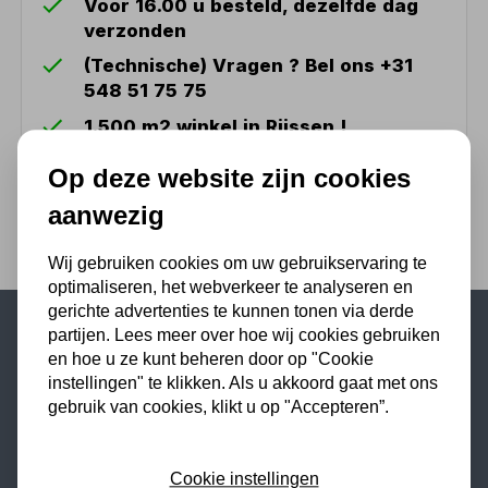
Voor 16.00 u besteld, dezelfde dag
verzonden
(Technische) Vragen ? Bel ons +31
548 51 75 75
1.500 m2 winkel in Rijssen !
Twents familiebedrijf sinds 1992 !
Op deze website zijn cookies
aanwezig
Wij gebruiken cookies om uw gebruikservaring te
optimaliseren, het webverkeer te analyseren en
gerichte advertenties te kunnen tonen via derde
partijen. Lees meer over hoe wij cookies gebruiken
Populaire categorieën
en hoe u ze kunt beheren door op "Cookie
instellingen" te klikken. Als u akkoord gaat met ons
Werkplaatsinrichting
gebruik van cookies, klikt u op "Accepteren”.
Lasapparaat
Tig lasapparaat
Cookie instellingen