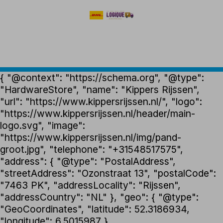
{ "@context": "https://schema.org", "@type":
"HardwareStore", "name": "Kippers Rijssen",
"url": "https://www.kippersrijssen.nl/", "logo":
"https://www.kippersrijssen.nl/header/main-
logo.svg", "image":
"https://www.kippersrijssen.nl/img/pand-
groot.jpg", "telephone": "+31548517575",
"address": { "@type": "PostalAddress",
"streetAddress": "Ozonstraat 13", "postalCode":
"7463 PK", "addressLocality": "Rijssen",
"addressCountry": "NL" }, "geo": { "@type":
"GeoCoordinates", "latitude": 52.3186934,
"longitude": 6.5015987 },