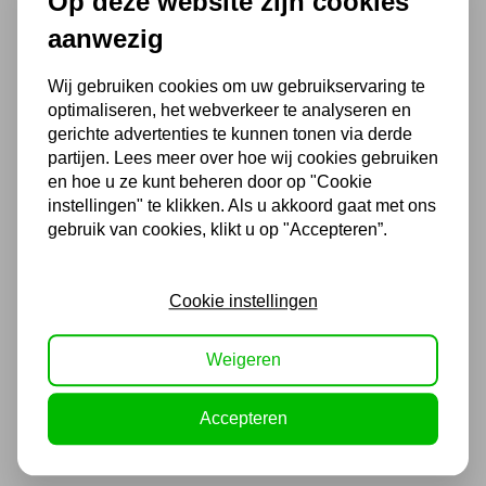
Op deze website zijn cookies
Voor 16.00 u besteld, dezelfde dag
aanwezig
verzonden
(Technische) Vragen ? Bel ons +31
Wij gebruiken cookies om uw gebruikservaring te
548 51 75 75
optimaliseren, het webverkeer te analyseren en
1.500 m2 winkel in Rijssen !
gerichte advertenties te kunnen tonen via derde
partijen. Lees meer over hoe wij cookies gebruiken
Twents familiebedrijf sinds 1992 !
en hoe u ze kunt beheren door op "Cookie
instellingen" te klikken. Als u akkoord gaat met ons
gebruik van cookies, klikt u op "Accepteren”.
Ook handig
Cookie instellingen
Diamant dozenboor '3D-
TECH', M16, Ø82x68
Weigeren
102,85
85,00 excl. BTW
Accepteren