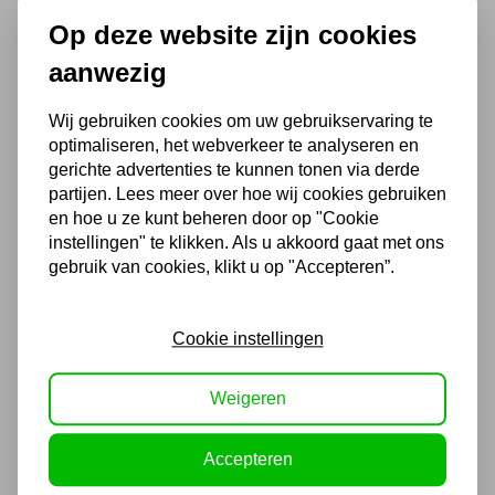
Op deze website zijn cookies
Chat met ons van 9:00 tot 21:00 !
aanwezig
Voor 16.00 u besteld, dezelfde dag
verzonden
Wij gebruiken cookies om uw gebruikservaring te
(Technische) Vragen ? Bel ons +31
optimaliseren, het webverkeer te analyseren en
548 51 75 75
gerichte advertenties te kunnen tonen via derde
1.500 m2 winkel in Rijssen !
partijen. Lees meer over hoe wij cookies gebruiken
en hoe u ze kunt beheren door op "Cookie
Twents familiebedrijf sinds 1992 !
instellingen" te klikken. Als u akkoord gaat met ons
gebruik van cookies, klikt u op "Accepteren”.
Ook handig
Cookie instellingen
DiBO Sweeper 464 E
veegmachine
Weigeren
Niet uit voorraad leverbaar
3.484,80
Accepteren
2.880,00 excl. BTW