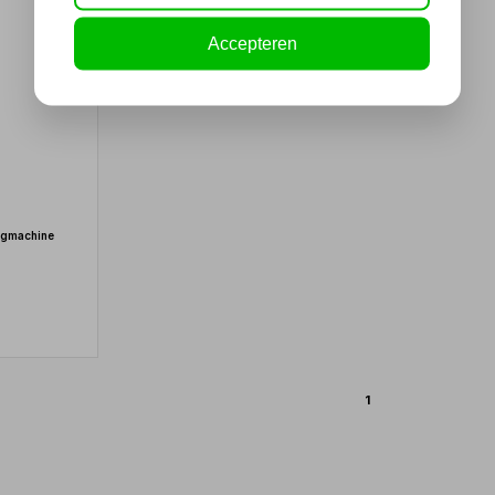
Accepteren
egmachine
r
1