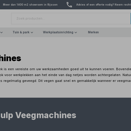
Meer dan 1400 m2 showroom in Rijssen
Advies of een offerte nodig? Neem recht
Tuin & park
Werkplaatsinrichting
Merken
hines
k is een vereiste om uw werkzaamheden goed uit te kunnen voeren. Bovendien d
 ook voor werkplekken aan het einde van dag netjes worden achtergelaten. Natu
 regelmatig geveegd. Dit vegen gaat snel en gemakkelijk wanneer er veegmac
ulp Veegmachines