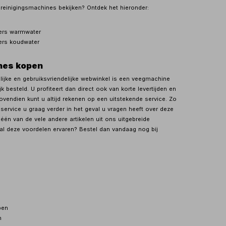
 reinigingsmachines bekijken? Ontdek het hieronder:
ers warmwater
ers koudwater
nes kopen
elijke en gebruiksvriendelijke webwinkel is een veegmachine
k besteld. U profiteert dan direct ook van korte levertijden en
ovendien kunt u altijd rekenen op een uitstekende service. Zo
service u graag verder in het geval u vragen heeft over deze
één van de vele andere artikelen uit ons uitgebreide
al deze voordelen ervaren? Bestel dan vandaag nog bij
pen
n