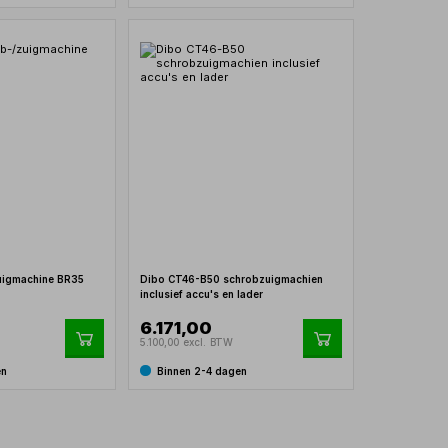
uigmachine BR35
Dibo CT46-B50 schrobzuigmachien
inclusief accu's en lader
6.171,00
5.100,00 excl. BTW
en
Binnen 2-4 dagen