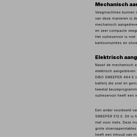
Mechanisch aa
Veegmachines kunnen o
van deze manieren is d
mechanisch aangedreve
en zeer compacte veegma
Het vuilreservoir is met
kantoorruimtes en sho
Elektrisch aa
Naast de mechanisch a
elektrisch aangedreve
DiBO SWEEPER 464 E is
batterij die snel en gem
tweetal keuzeprogramma’
vuilreservoir heeft een 
Een ander voorbeeld va
SWEEPER 512 E. Dit is h
niet voor niets. Deze 
grote vloeroppervlaktes
heeft een inhoud van ma