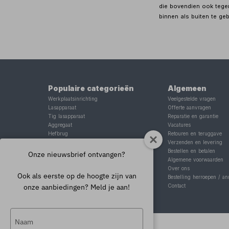
die bovendien ook tege
binnen als buiten te ge
Populaire categorieën
Algemeen
Werkplaatsinrichting
Veelgestelde vragen
Lasapparaat
Offerte aanvragen
Tig lasapparaat
Reparatie en garantie
Aggregaat
Vacatures
Hefbrug
Retouren en teruggave
Motorlift
Verzenden en levering
Schaarlift
Bestellen en betalen
Onze nieuwsbrief ontvangen?
Heftafel
Algemene voorwaarden
Over ons
Ook als eerste op de hoogte zijn van
Bestelling herroepen / an
onze aanbiedingen? Meld je aan!
Contact
Typ
je