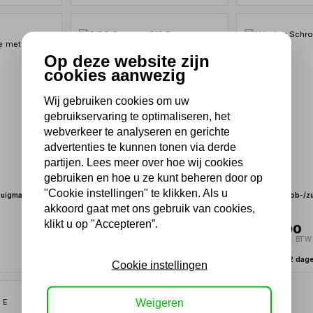
Op deze website zijn
cookies aanwezig
Wij gebruiken cookies om uw
gebruikservaring te optimaliseren, het
webverkeer te analyseren en gerichte
advertenties te kunnen tonen via derde
partijen. Lees meer over hoe wij cookies
gebruiken en hoe u ze kunt beheren door op
"Cookie instellingen" te klikken. Als u
uigmachine
DiBO Sweeper 512 E veegmachine
Kärcher Schrob-/z
akkoord gaat met ons gebruik van cookies,
klikt u op "Accepteren”.
5.342,15
5.432,90
4.415,00 excl. BTW
4.490,00 excl. BTW
Binnen 2-4 dagen
Binnen 1-2 dag
Cookie instellingen
Weigeren