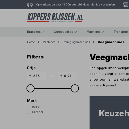
Op werkdagen voor 16.00u besteld, dezelfde dag verzonden
Branches
Gereedschap
Machines
Transport
Veegmachines
Home
Machines
Reinigingsmachines
Veegmac
Filters
Prijs
Een opgeruimde werkple
bedrijf. U zorgt er dan
—
showroom en werkplaats
Kippers Rijssen!
Merk
DiBO
Keuzeh
Karcher