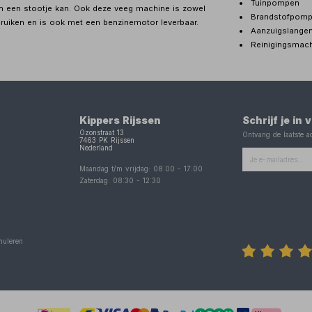
Tuinpompen
n een stootje kan. Ook deze veeg machine is zowel
Brandstofpom
bruiken en is ook met een benzinemotor leverbaar.
Aanzuigslange
Reinigingsmac
Kippers Rijssen
Schrijf je in
Ozonstraat 13
Ontvang de laatste ac
7463 PK
Rijssen
Nederland
Maandag t/m vrijdag:
08:00
-
17:00
Zaterdag:
08:30
-
12:30
nuleren