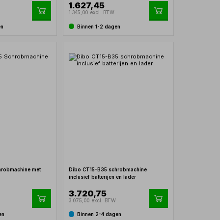
1.627,45
1.345,00 excl. BTW
en
Binnen 1-2 dagen
hrobmachine met
Dibo CT15-B35 schrobmachine
inclusief batterijen en lader
3.720,75
3.075,00 excl. BTW
en
Binnen 2-4 dagen