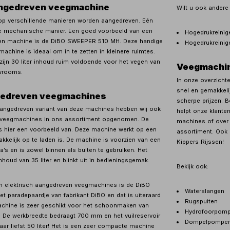
ngedreven veegmachine
Wilt u ook andere
p verschillende manieren worden aangedreven. Eén
e mechanische manier. Een goed voorbeeld van een
Hogedrukreinig
n machine is de DiBO SWEEPER 510 MH. Deze handige
Hogedrukreinig
chine is ideaal om in te zetten in kleinere ruimtes.
 zijn 30 liter inhoud ruim voldoende voor het vegen van
Veegmachi
wrooms.
In onze overzicht
snel en gemakkelij
ngedreven veegmachines
scherpe prijzen. B
angedreven variant van deze machines hebben wij ook
helpt onze klanten
n veegmachines in ons assortiment opgenomen. De
machines of over 
 hier een voorbeeld van. Deze machine werkt op een
assortiment. Ook 
akkelijk op te laden is. De machine is voorzien van een
Kippers Rijssen!
s en is zowel binnen als buiten te gebruiken. Het
inhoud van 35 liter en blinkt uit in bedieningsgemak.
Bekijk ook:
n elektrisch aangedreven veegmachines is de DiBO
Waterslangen
et paradepaardje van fabrikant DiBO en dat is uiteraard
Rugspuiten
machine is zeer geschikt voor het schoonmaken van
Hydrofoorpom
. De werkbreedte bedraagt 700 mm en het vuilreservoir
Dompelpompe
ar liefst 50 liter! Het is een zeer compacte machine