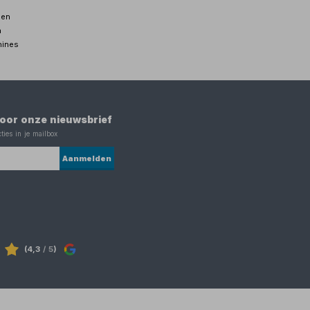
pen
n
hines
 voor onze nieuwsbrief
ties in je mailbox
Aanmelden
(4,3
/ 5
)