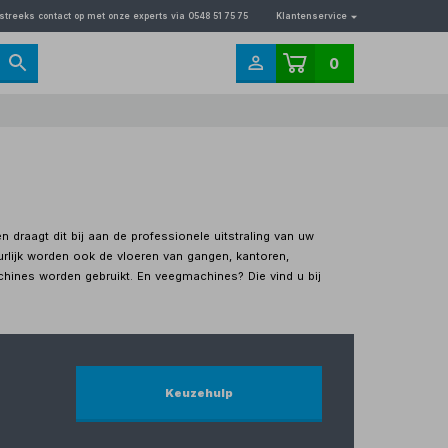
streeks contact op met onze experts via 0548 51 75 75
Klantenservice
0
raagt dit bij aan de professionele uitstraling van uw
urlijk worden ook de vloeren van gangen, kantoren,
hines worden gebruikt. En veegmachines? Die vind u bij
Keuzehulp