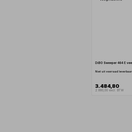
DiBO Sweeper 464 E ve
Niet uit voorraad leverbaa
3.484,80
2.880,00 excl. BTW