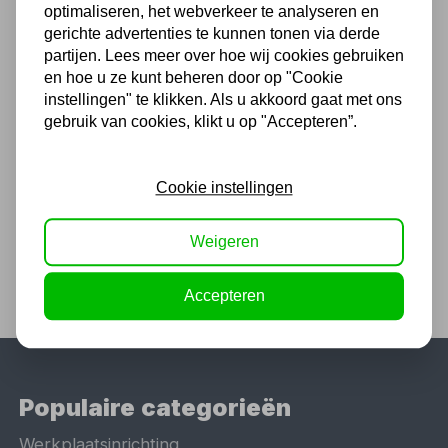
optimaliseren, het webverkeer te analyseren en
gerichte advertenties te kunnen tonen via derde
Chat met ons van 9:00 tot 21:00 !
partijen. Lees meer over hoe wij cookies gebruiken
Voor 16.00 u besteld, dezelfde dag
en hoe u ze kunt beheren door op "Cookie
verzonden
instellingen" te klikken. Als u akkoord gaat met ons
gebruik van cookies, klikt u op "Accepteren”.
(Technische) Vragen ? Bel ons +31
548 51 75 75
1.500 m2 winkel in Rijssen !
Cookie instellingen
Twents familiebedrijf sinds 1992 !
Weigeren
Accepteren
Populaire categorieën
Werkplaatsinrichting