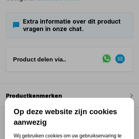
Extra informatie over dit product
vragen in onze chat.
Product delen via..
Productkenmerken
Op deze website zijn cookies
aanwezig
(4,3
/ 5
)
Wij gebruiken cookies om uw gebruikservaring te