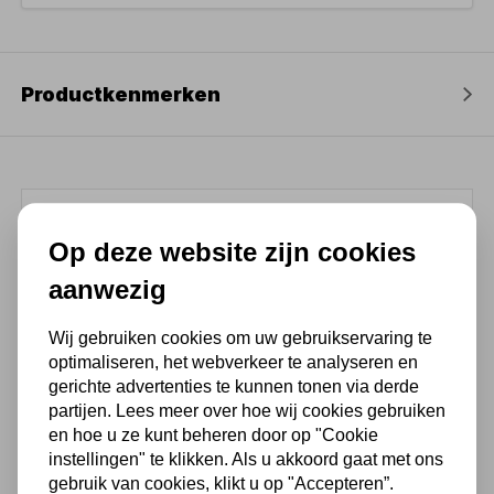
Productkenmerken
(4,3
/ 5
)
Op deze website zijn cookies
aanwezig
Chat met ons van 9:00 tot 21:00 !
Voor 16.00 u besteld, dezelfde dag
Wij gebruiken cookies om uw gebruikservaring te
verzonden
optimaliseren, het webverkeer te analyseren en
gerichte advertenties te kunnen tonen via derde
(Technische) Vragen ? Bel ons +31
partijen. Lees meer over hoe wij cookies gebruiken
548 51 75 75
en hoe u ze kunt beheren door op "Cookie
1.500 m2 winkel in Rijssen !
instellingen" te klikken. Als u akkoord gaat met ons
gebruik van cookies, klikt u op "Accepteren”.
Twents familiebedrijf sinds 1992 !