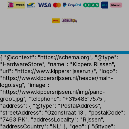
{ "@context": "https://schema.org", "@type":
"HardwareStore", "name": "Kippers Rijssen",
"url": "https://www.kippersrijssen.nl/", "logo":
"https://www.kippersrijssen.nl/header/main-
logo.svg", "image":
"https://www.kippersrijssen.nl/img/pand-
groot.jpg", "telephone": "+31548517575",
"address": { "@type": "PostalAddress",
"streetAddress": "Ozonstraat 13", "postalCode":
"7463 PK", "addressLocality": "Rijssen",
"addressCountry": "NL" }, "geo": { "@type":