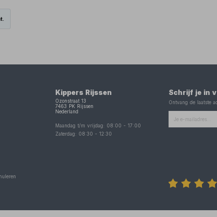
t.
Kippers Rijssen
Schrijf je in
Ozonstraat 13
Ontvang de laatste ac
7463 PK
Rijssen
Nederland
Maandag t/m vrijdag:
08:00
-
17:00
Zaterdag:
08:30
-
12:30
nuleren