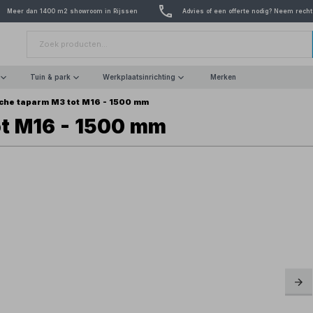
Meer dan 1400 m2 showroom in Rijssen
Advies of een offerte nodig? Neem recht
Tuin & park
Werkplaatsinrichting
Merken
sche taparm M3 tot M16 - 1500 mm
ot M16 - 1500 mm