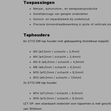
Toepassingen
Metaal‑, automotive-, en werkplaatsproductie
Seriefabricage van getapte onderdelen
Service‑ en reparatiewerk bij onderhoud
Precieze binnendraadbewerking in grote of verticale po
Taphouders
6x GT12 DIN tap houder met glijkoppeling (instelbaar koppel):
M3 (ø3,5mm / schacht = 2,7mm)
M4 (ø4,5mm / schacht = 3,4mm)
M5-6 (ø6,0mm / schacht = 4,9mm)
M8 (ø8,0mm / schacht = 6,2mm)
M10 (ø10,0mm / schacht = 8,0mm)
M12 (ø9,0mm / schacht = 7,0mm)
2x GT12 DIN tap houder:
M14 (ø11,0mm / schacht = 9,0mm)
M16 (ø12,0mm / schacht = 9,0mm)
LET OP: een standaard onderstel voor taparmen is niet gesch
van 1500mm.