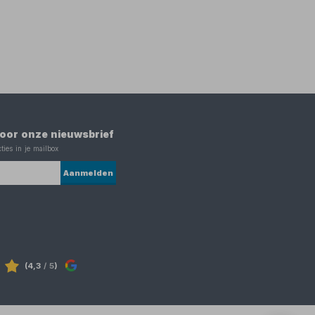
 voor onze nieuwsbrief
ties in je mailbox
Aanmelden
(4,3
/ 5
)