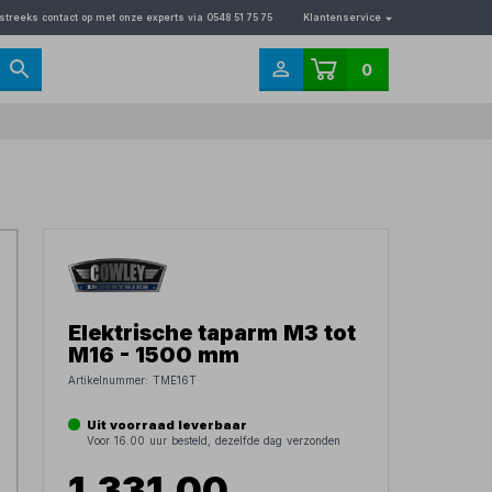
streeks contact op met onze experts via 0548 51 75 75
Klantenservice
0
Elektrische taparm M3 tot
M16 - 1500 mm
Artikelnummer:
TME16T
Uit voorraad leverbaar
Voor 16.00 uur besteld, dezelfde dag verzonden
1.331,00