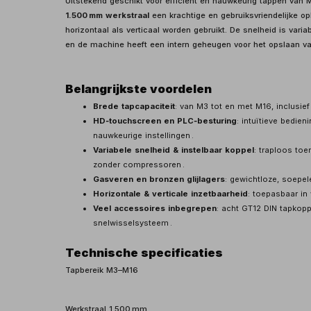
Uitstekend geschikt voor efficiënt en nauwkeurig tappen van 
1.500 mm werkstraal
een krachtige en gebruiksvriendelijke o
horizontaal als verticaal worden gebruikt. De snelheid is varia
en de machine heeft een intern geheugen voor het opslaan 
Belangrijkste voordelen
Brede tapcapaciteit
: van M3 tot en met M16, inclusie
HD‑touchscreen en PLC‑besturing
: intuïtieve bedie
nauwkeurige instellingen .
Variabele snelheid & instelbaar koppel
: traploos toe
zonder compressoren .
Gasveren en bronzen glijlagers
: gewichtloze, soepele
Horizontale & verticale inzetbaarheid
: toepasbaar in 
Veel accessoires inbegrepen
: acht GT12 DIN tapkop
snelwisselsysteem .
Technische specificaties
Tapbereik M3–M16
Werkstraal 1.500 mm