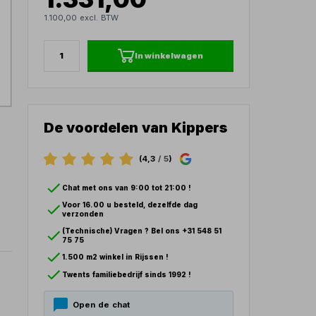
1.100,00 excl. BTW
In winkelwagen
De voordelen van Kippers
(4,3
/ 5
)
Chat met ons van 9:00 tot 21:00 !
Voor 16.00 u besteld, dezelfde dag
verzonden
(Technische) Vragen ? Bel ons +31 548 51
75 75
1.500 m2 winkel in Rijssen !
Twents familiebedrijf sinds 1992 !
Open de chat