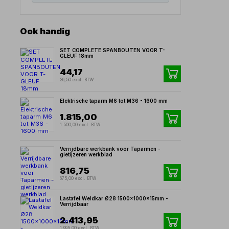
Ook handig
SET COMPLETE SPANBOUTEN VOOR T-
GLEUF 18mm
44,17
36,50 excl. BTW
Elektrische taparm M6 tot M36 - 1600 mm
1.815,00
1.500,00 excl. BTW
Verrijdbare werkbank voor Taparmen -
gietijzeren werkblad
816,75
675,00 excl. BTW
Lastafel Weldkar Ø28 1500x1000x15mm -
Verrijdbaar
2.413,95
1.995,00 excl. BTW