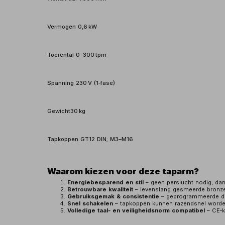
Vermogen 0,6 kW
Toerental 0–300 tpm
Spanning 230 V (1‑fase)
Gewicht30 kg
Tapkoppen GT12 DIN; M3–M16
Waarom kiezen voor deze taparm?
Energiebesparend en stil
– geen perslucht nodig, dank
Betrouwbare kwaliteit
– levenslang gesmeerde bronzen
Gebruiksgemak & consistentie
– geprogrammeerde diep
Snel schakelen
– tapkoppen kunnen razendsnel worden 
Volledige taal‑ en veiligheidsnorm compatibel
– CE‑k