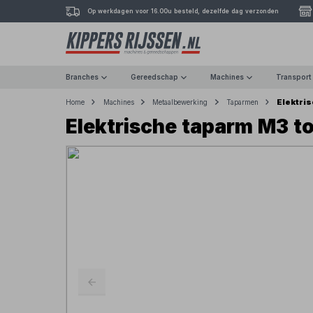
Op werkdagen voor 16.00u besteld, dezelfde dag verzonden
Branches
Gereedschap
Machines
Transport
Elektri
Home
Machines
Metaalbewerking
Taparmen
Elektrische taparm M3 t