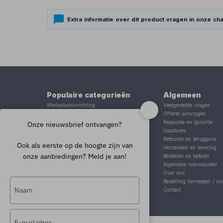
Extra informatie over dit product vragen in onze cha
Populaire categorieën
Algemeen
Werkplaatsinrichting
Veelgestelde vragen
Lasapparaat
Offerte aanvragen
Tig lasapparaat
Reparatie en garantie
Onze nieuwsbrief ontvangen?
Aggregaat
Vacatures
Hefbrug
Retouren en teruggave
Ook als eerste op de hoogte zijn van
Motorlift
Verzenden en levering
onze aanbiedingen? Meld je aan!
Schaarlift
Bestellen en betalen
Heftafel
Algemene voorwaarden
Over ons
Typ
Bestelling herroepen / an
Contact
je
naam
Typ
in